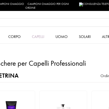
CAMPIONI OMAGGIO PER OGNI
ORDINE
CORPO
CAPELLI
UOMO
SOLARI
ALT
here per Capelli Professionali
ETRINA
Ordin