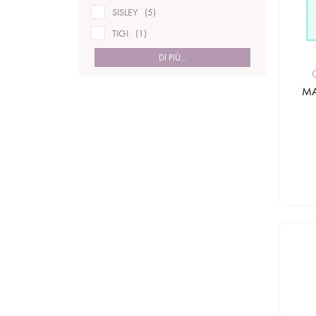
SISLEY
5
TIGI
1
DI PIÙ...
MA