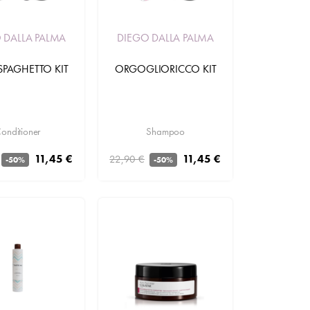
 DALLA PALMA
DIEGO DALLA PALMA
SPAGHETTO KIT
ORGOGLIORICCO KIT
onditioner
Shampoo
11,45 €
11,45 €
22,90 €
-50%
-50%