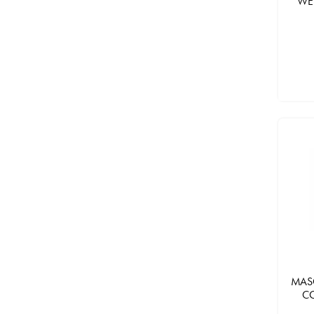
WE
MAS
C