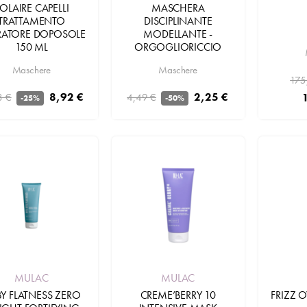
OLAIRE CAPELLI
MASCHERA
TRATTAMENTO
DISCIPLINANTE
ARATORE DOPOSOLE
MODELLANTE -
150 ML
ORGOGLIORICCIO
Maschere
Maschere
175
8,92 €
2,25 €
8 €
4,49 €
-25%
-50%
Aggiungi
MULAC
MULAC
BY FLATNESS ZERO
CREME’BERRY 10
FRIZZ 