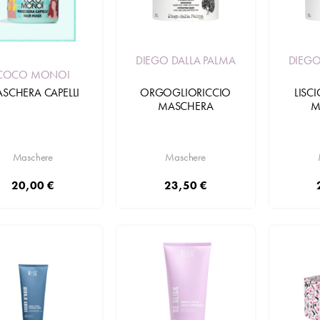
DIEGO DALLA PALMA
DIEGO
COCO MONOI
SCHERA CAPELLI
ORGOGLIORICCIO
LISC
MASCHERA
M
Maschere
Maschere
20,00 €
23,50 €
Aggiungi
Aggiungi