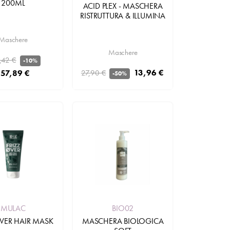
200ML
ACID PLEX - MASCHERA
RISTRUTTURA & ILLUMINA
Maschere
Maschere
,42 €
-10%
13,96 €
157,89 €
27,90 €
-50%
Aggiungi
Aggiungi
MULAC
BIO02
OVER HAIR MASK
MASCHERA BIOLOGICA