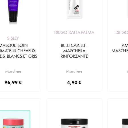
DIEGO DALLA PALMA
DIEGO
SISLEY
MASQUE SOIN
BELLI CAPELLI -
AM
LIMATEUR CHEVEUX
MASCHERA
MASCHE
S, BLANCS ET GRIS
RINFORZANTE
Maschere
Maschere
96,99 €
4,90 €
Aggiungi
Aggiungi