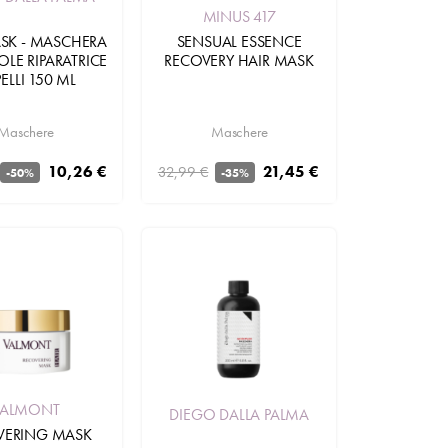
MINUS 417
SK - MASCHERA
SENSUAL ESSENCE
LE RIPARATRICE
RECOVERY HAIR MASK
ELLI 150 ML
Maschere
Maschere
10,26 €
21,45 €
32,99 €
-50%
-35%
Aggiungi
Aggiungi
VALMONT
DIEGO DALLA PALMA
VERING MASK