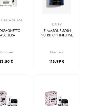
 DALLA PALMA
SISLEY
IOSPAGHETTO
LE MASQUE SOIN
ASCHERA
NUTRITION INTENSE
Maschere
Maschere
23,50 €
115,99 €
Aggiungi
Aggiungi