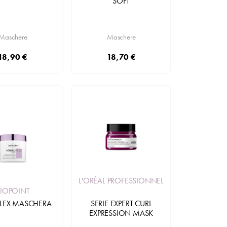
SOFT
Maschere
Maschere
18,90 €
18,70 €
Aggiungi
Aggiungi
Disponibile in 2 varianti
1000 ml
250 ml
L'ORÉAL PROFESSIONNEL
BIOPOINT
LEX MASCHERA
SERIE EXPERT CURL
EXPRESSION MASK