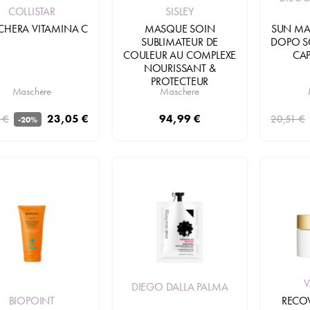
COLLISTAR
SISLEY
HERA VITAMINA C
SUN MA
MASQUE SOIN
DOPO SO
SUBLIMATEUR DE
CAP
COULEUR AU COMPLEXE
NOURISSANT &
PROTECTEUR
Maschere
Maschere
23,05 €
94,99 €
 €
20,51 €
-20%
Aggiungi
Aggiungi
DIEGO DALLA PALMA
BIOPOINT
RECO