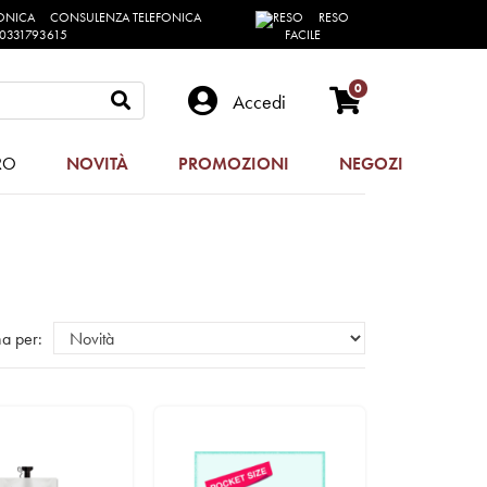
CONSULENZA TELEFONICA
RESO
0331793615
FACILE
0
Accedi
RO
NOVITÀ
PROMOZIONI
NEGOZI
a per: