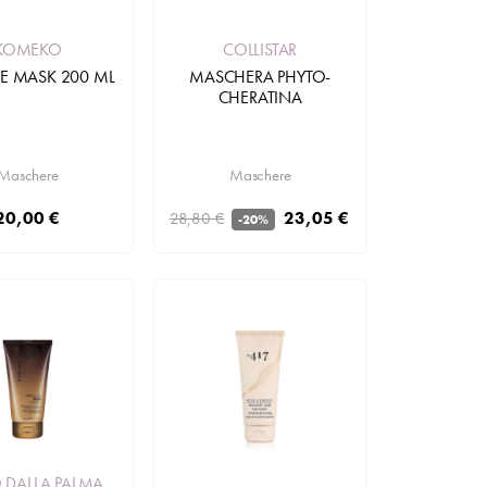
COLLISTAR
KOMEKO
MASCHERA PHYTO-
ME MASK 200 ML
CHERATINA
Maschere
Maschere
23,05 €
20,00 €
28,80 €
-20%
Aggiungi
 DALLA PALMA