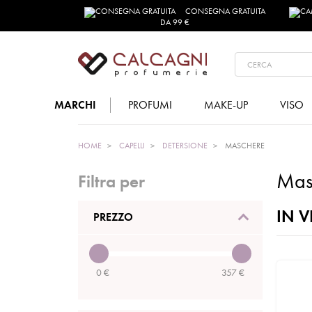
CONSEGNA GRATUITA
DA 99 €
MARCHI
PROFUMI
MAKE-UP
VISO
HOME
CAPELLI
DETERSIONE
MASCHERE
Masc
Filtra per
IN V
PREZZO
0
€
357
€