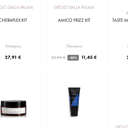
DIEGO DALLA PALMA
EGO DALLA PALMA
AMICO FRIZZ KIT
CHERAPLEX KIT
TASTE 
Shampoo
Shampoo
11,45 €
27,91 €
22,90 €
-50%
Aggiungi
DIEGO