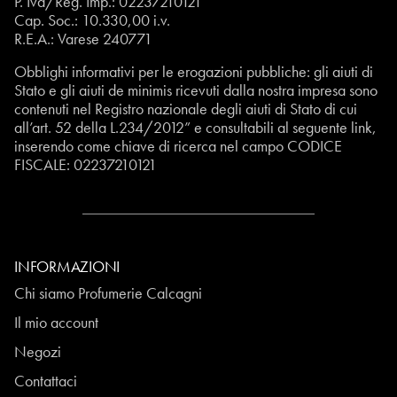
P. Iva/Reg. Imp.: 02237210121
Cap. Soc.: 10.330,00 i.v.
R.E.A.: Varese 240771
Obblighi informativi per le erogazioni pubbliche: gli aiuti di
Stato e gli aiuti de minimis ricevuti dalla nostra impresa sono
contenuti nel Registro nazionale degli aiuti di Stato di cui
all’art. 52 della L.234/2012” e consultabili al seguente
link
,
inserendo come chiave di ricerca nel campo CODICE
FISCALE:
02237210121
INFORMAZIONI
Chi siamo Profumerie Calcagni
Il mio account
Negozi
Contattaci