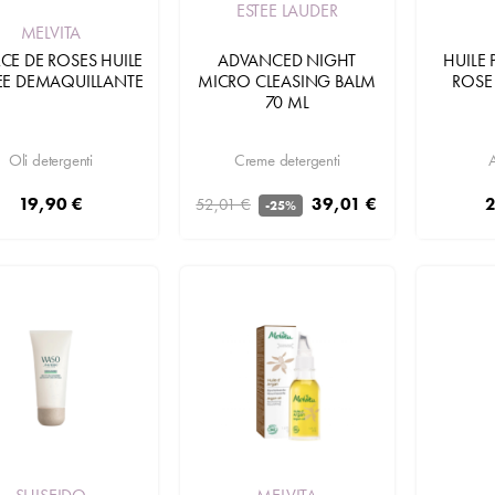
ESTEE LAUDER
MELVITA
ADVANCED NIGHT
CE DE ROSES HUILE
HUILE 
MICRO CLEASING BALM
EE DEMAQUILLANTE
ROSE
70 ML
Creme detergenti
Oli detergenti
A
39,01 €
19,90 €
2
52,01 €
-25%
Aggiungi