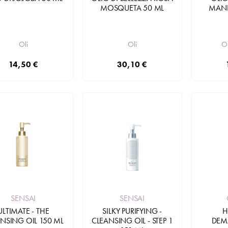
MOSQUETA 50 ML
MAND
Oli
Oli
Ol
14,50 €
30,10 €
Aggiungi
SENSAI
SENSAI
H
ULTIMATE - THE
SILKY PURIFYING -
DEM
NSING OIL 150 ML
CLEANSING OIL - STEP 1