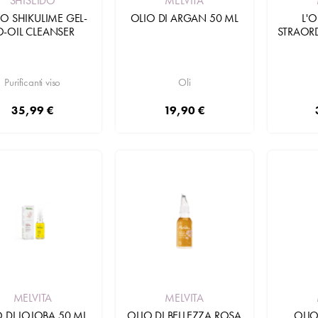
SHISEIDO
MELVITA
O SHIKULIME GEL-
OLIO DI ARGAN 50 ML
L'O
O-OIL CLEANSER
STRAOR
Purificanti viso
Oli
35,99 €
19,90 €
Aggiungi
Aggiungi
MELVITA
MELVITA
 DI JOJOBA 50 ML
OLIO DI BELLEZZA ROSA
OLIO