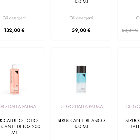
150 ML
Ol
Oli detergenti
Oli detergenti
132,00 €
59,00 €
38,04 €
Aggiungi
Aggiungi
EGO DALLA PALMA
DIEGO DALLA PALMA
DIEGO
UCCATUTTO - OLIO
STRUCCANTE BIFASICO
STRUC
CCANTE DETOX 200
150 ML
LATT
ML