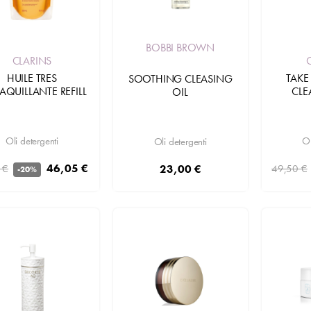
BOBBI BROWN
CLARINS
HUILE TRES
TAKE
SOOTHING CLEASING
QUILLANTE REFILL
CLE
OIL
Oli detergenti
Ol
Oli detergenti
46,05 €
23,00 €
 €
49,50 €
-20%
Aggiungi
Aggiungi