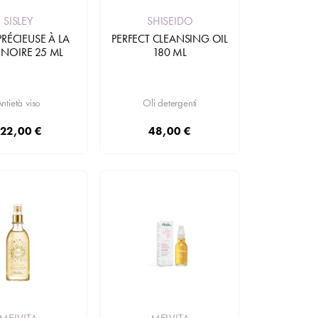
SISLEY
SHISEIDO
PRÉCIEUSE À LA
PERFECT CLEANSING OIL
 NOIRE 25 ML
180 ML
ntietà viso
Oli detergenti
22,00 €
48,00 €
Aggiungi
Aggiungi