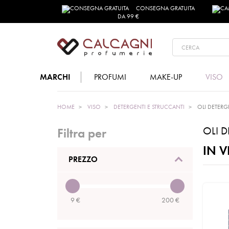
CONSEGNA GRATUITA
DA 99 €
MARCHI
PROFUMI
MAKE-UP
VISO
HOME
VISO
DETERGENTI E STRUCCANTI
OLI DETERG
OLI 
Filtra per
IN V
PREZZO
9
€
200
€