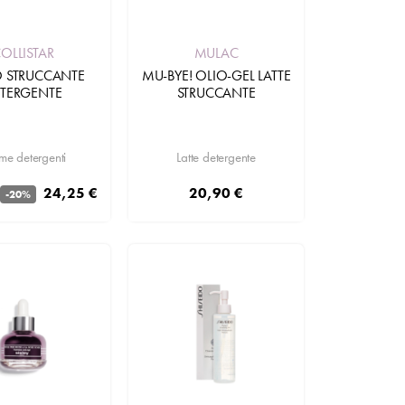
OLLISTAR
MULAC
 STRUCCANTE
MU-BYE! OLIO-GEL LATTE
TERGENTE
STRUCCANTE
me detergenti
Latte detergente
24,25 €
20,90 €
-20%
Aggiungi
Aggiungi