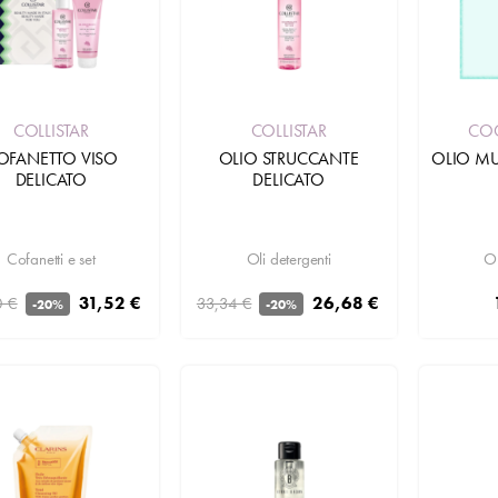
COLLISTAR
COLLISTAR
CO
OFANETTO VISO
OLIO STRUCCANTE
OLIO MU
DELICATO
DELICATO
Cofanetti e set
Oli detergenti
Ol
31,52 €
26,68 €
0 €
33,34 €
-20%
-20%
Aggiungi
Aggiungi