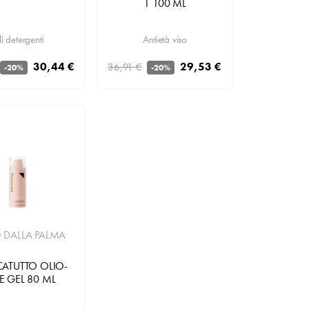
1 100 ML
i detergenti
Antietà viso
30,44 €
29,53 €
36,91 €
-20%
-20%
Aggiungi
 DALLA PALMA
CATUTTO OLIO-
E GEL 80 ML