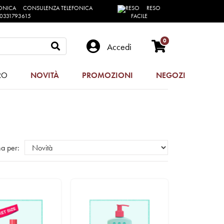
CONSULENZA TELEFONICA
RESO
0331793615
FACILE
0
Accedi
RO
NOVITÀ
PROMOZIONI
NEGOZI
a per: