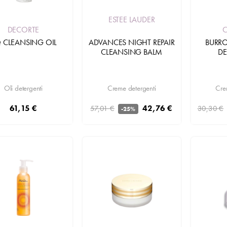
ESTEE LAUDER
C
DECORTE
ADVANCES NIGHT REPAIR
BURRO
 CLEANSING OIL
CLEANSING BALM
DE
Creme detergenti
Cre
Oli detergenti
42,76 €
61,15 €
57,01 €
30,30 €
-25%
Aggiungi
Aggiungi