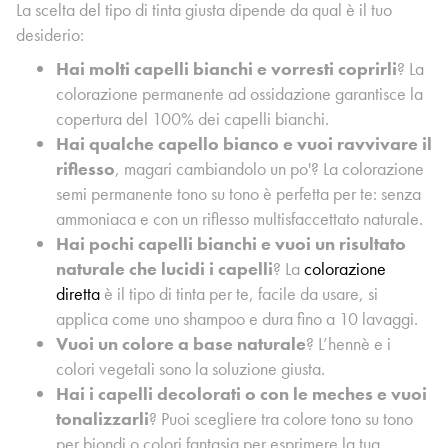
La scelta del tipo di tinta giusta dipende da qual è il tuo
desiderio:
Hai molti capelli bianchi e vorresti coprirli
? La
colorazione permanente ad ossidazione garantisce la
copertura del 100% dei capelli bianchi.
Hai qualche capello bianco e vuoi ravvivare il
riflesso
, magari cambiandolo un po'? La colorazione
semi permanente tono su tono è perfetta per te: senza
ammoniaca e con un riflesso multisfaccettato naturale.
Hai pochi capelli bianchi e vuoi un risultato
naturale che lucidi i capelli
? La
colorazione
diretta
è il tipo di tinta per te, facile da usare, si
applica come uno shampoo e dura fino a 10 lavaggi.
Vuoi un colore a base naturale
? L’hennè e i
colori vegetali sono la soluzione giusta.
Hai i capelli decolorati o con le meches e vuoi
tonalizzarli
? Puoi scegliere tra colore tono su tono
per biondi o colori fantasia per esprimere la tua