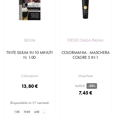
SILIUM
DIEGO DALLA PALMA
TINTE SILIUM IN 10 MINUTI
COLORMANIA - MASCHERA
N. 1.00
COLORE 5 IN 1
Colorazioni
Maschere
13,80 €
14,90 €
-50%
7,45 €
Disponibile in 17 varianti
1.00
10.00
4.00
...