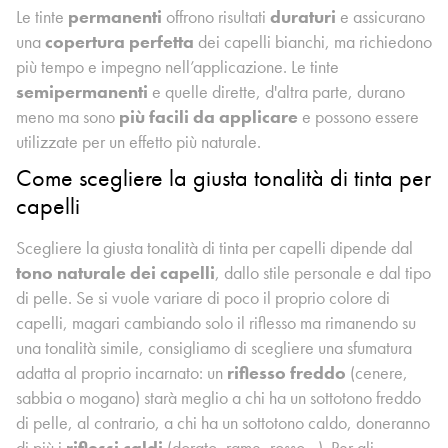
Le tinte
permanenti
offrono risultati
duraturi
e assicurano
una
copertura perfetta
dei capelli bianchi, ma richiedono
più tempo e impegno nell’applicazione. Le tinte
semipermanenti
e quelle dirette, d'altra parte, durano
meno ma sono
più facili da applicare
e possono essere
utilizzate per un effetto più naturale.
Come scegliere la giusta tonalità di tinta per
capelli
Scegliere la giusta tonalità di tinta per capelli dipende dal
tono naturale dei capelli
, dallo stile personale e dal tipo
di pelle. Se si vuole variare di poco il proprio colore di
capelli, magari cambiando solo il riflesso ma rimanendo su
una tonalità simile, consigliamo di scegliere una sfumatura
adatta al proprio incarnato: un
riflesso freddo
(cenere,
sabbia o mogano) starà meglio a chi ha un sottotono freddo
di pelle, al contrario, a chi ha un sottotono caldo, doneranno
di più i
riflessi caldi
(dorato, rame, rosso…). Per gli