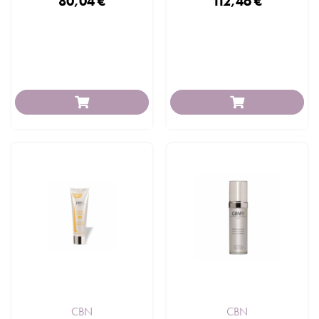
80,04 €
112,46 €
CBN
CBN