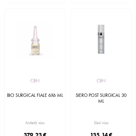
CBN
CBN
BIO SURGICAL FIALE 6X6 ML
SIERO POST SURGICAL 30
ML
Antietà viso
Sieri viso
379,23 €
135,14 €