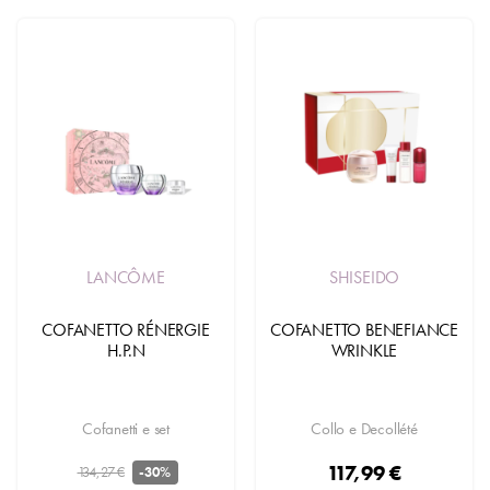
LANCÔME
SHISEIDO
COFANETTO RÉNERGIE
COFANETTO BENEFIANCE
H.P.N
WRINKLE
Cofanetti e set
Collo e Decollété
117,99 €
134,27 €
-30%