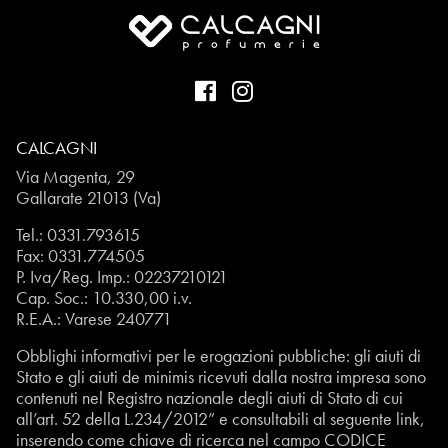
CALCAGNI
Via Magenta, 29
Gallarate 21013 (Va)
Tel.:
0331.793615
Fax: 0331.774505
P. Iva/Reg. Imp.: 02237210121
Cap. Soc.: 10.330,00 i.v.
R.E.A.: Varese 240771
Obblighi informativi per le erogazioni pubbliche: gli aiuti di
Stato e gli aiuti de minimis ricevuti dalla nostra impresa sono
contenuti nel Registro nazionale degli aiuti di Stato di cui
all’art. 52 della L.234/2012” e consultabili al seguente
link
,
inserendo come chiave di ricerca nel campo CODICE