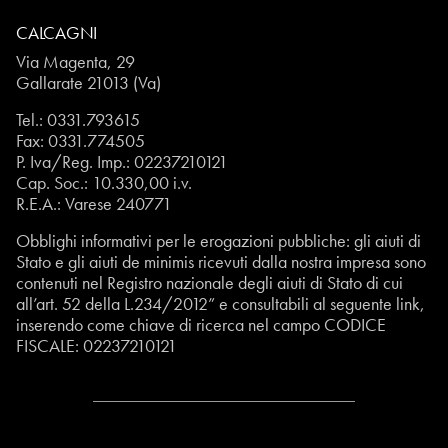
CALCAGNI
Via Magenta, 29
Gallarate 21013 (Va)
Tel.:
0331.793615
Fax: 0331.774505
P. Iva/Reg. Imp.: 02237210121
Cap. Soc.: 10.330,00 i.v.
R.E.A.: Varese 240771
Obblighi informativi per le erogazioni pubbliche: gli aiuti di
Stato e gli aiuti de minimis ricevuti dalla nostra impresa sono
contenuti nel Registro nazionale degli aiuti di Stato di cui
all’art. 52 della L.234/2012” e consultabili al seguente
link
,
inserendo come chiave di ricerca nel campo CODICE
FISCALE:
02237210121