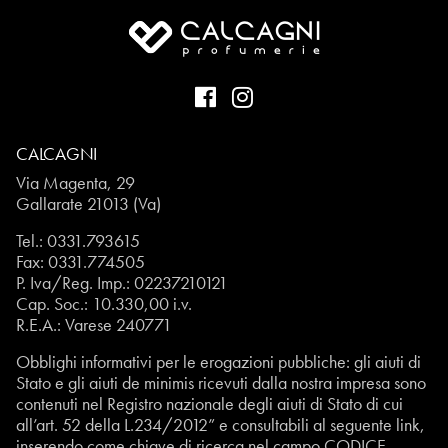
CALCAGNI
Via Magenta, 29
Gallarate 21013 (Va)
Tel.:
0331.793615
Fax: 0331.774505
P. Iva/Reg. Imp.: 02237210121
Cap. Soc.: 10.330,00 i.v.
R.E.A.: Varese 240771
Obblighi informativi per le erogazioni pubbliche: gli aiuti di
Stato e gli aiuti de minimis ricevuti dalla nostra impresa sono
contenuti nel Registro nazionale degli aiuti di Stato di cui
all’art. 52 della L.234/2012” e consultabili al seguente
link
,
inserendo come chiave di ricerca nel campo CODICE