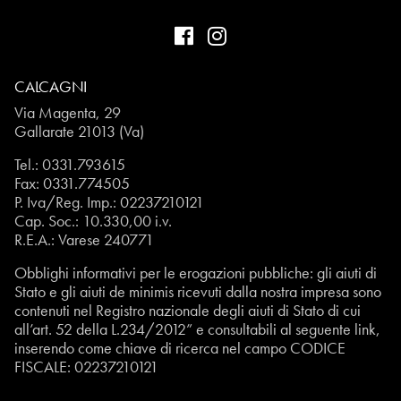
CALCAGNI
Via Magenta, 29
Gallarate 21013 (Va)
Tel.:
0331.793615
Fax: 0331.774505
P. Iva/Reg. Imp.: 02237210121
Cap. Soc.: 10.330,00 i.v.
R.E.A.: Varese 240771
Obblighi informativi per le erogazioni pubbliche: gli aiuti di
Stato e gli aiuti de minimis ricevuti dalla nostra impresa sono
contenuti nel Registro nazionale degli aiuti di Stato di cui
all’art. 52 della L.234/2012” e consultabili al seguente
link
,
inserendo come chiave di ricerca nel campo CODICE
FISCALE:
02237210121