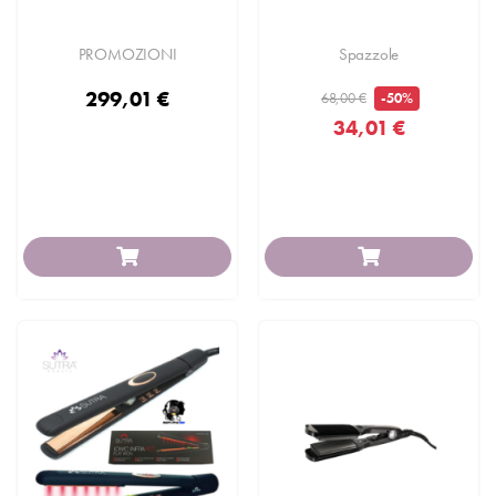
PROMOZIONI
Spazzole
299,01 €
68,00 €
-50%
34,01 €