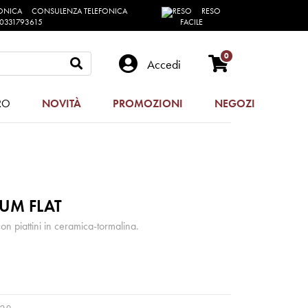
CONSULENZA TELEFONICA
RESO
0331793615
FACILE
0
Accedi
RO
NOVITÀ
PROMOZIONI
NEGOZI
LUM FLAT
con piattini in ceramica-tormalina.