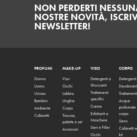
NON PERDERTI NESSUNA
NOSTRE NOVITÀ, ISCRIV
NEWSLETTER!
PROFUMI
MAKE-UP
VISO
CORPO
Donna
Viso
Detergenti e
Detergenti
Struccanti
Uomo
Occhi
Deodorant
Trattamenti
Unisex
Labbra
Trattamenti
specifici
Bambini
Unghie
Acque
Creme
profumate
Ambiente
Corpo
Esfolianti e
corpo
Cofanetti
Trousse,
Maschere
Seno
palette e set
Sieri e Filler
Cofanetti e
Accessori
Occhi
kit