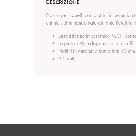
DESCRIZIONE
Piastra per capelli con piattini in ceramica
chimici, eliminando naturalmente l'elettricità
La resistenza in ceramica MCH conse
Le piastre Plum dispongono di un effic
Piattini in ceramica tormalina: 40 m
60 watt.