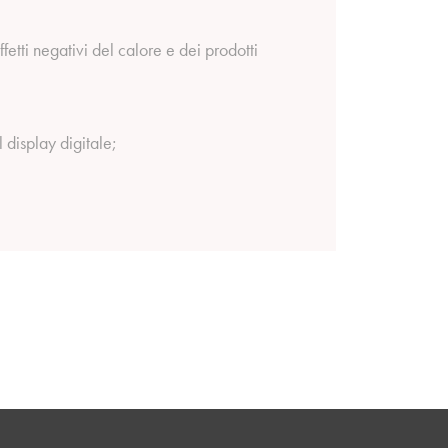
fetti negativi del calore e dei prodotti
 display digitale;