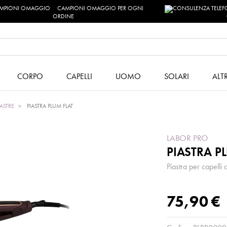
CAMPIONI OMAGGIO PER OGNI
ORDINE
CORPO
CAPELLI
UOMO
SOLARI
ALT
IASTRE
PIASTRA PLUM FLAT
LABOR PRO
PIASTRA P
Piastra per capelli 
75,90 €