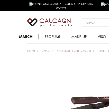
CONSEGNA GRATUITA
DA 99 €
MARCHI
PROFUMI
MAKE-UP
VISO
HOME
CAPELLI
ACCESSORI E ATTREZZATURE
FERRI E P