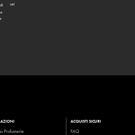
set
di
 e
e
AZIONI
ACQUISTI SICURI
mo Profumerie
FAQ