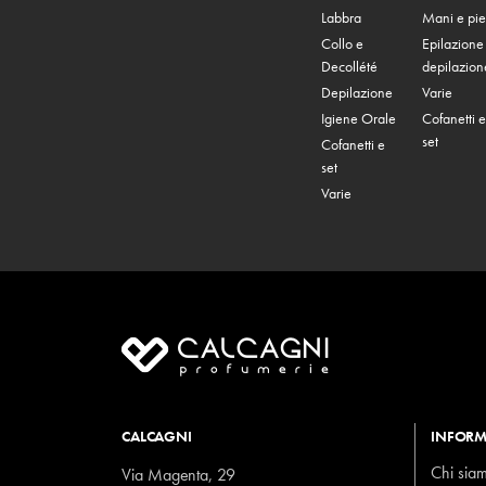
Labbra
Mani e pie
Collo e
Epilazione
Decollété
depilazion
Depilazione
Varie
Igiene Orale
Cofanetti e
set
Cofanetti e
set
Varie
CALCAGNI
INFORM
Chi sia
Via Magenta, 29