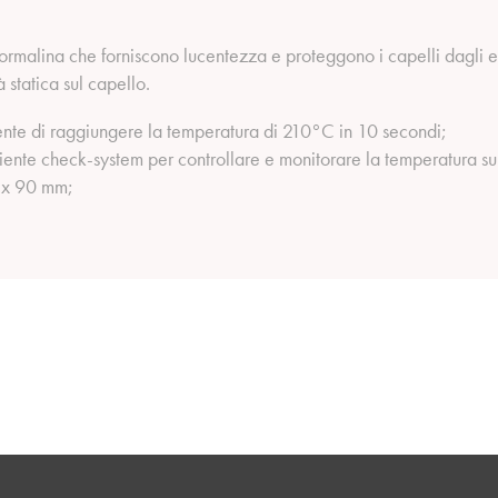
 tormalina che forniscono lucentezza e proteggono i capelli dagli ef
 statica sul capello.
nte di raggiungere la temperatura di 210°C in 10 secondi;
iente check-system per controllare e monitorare la temperatura sul
m x 90 mm;