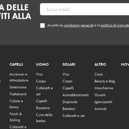
 DELLE
ITI ALLA
Accetto le
condizioni generali
e la
politica di riserva
CAPELLI
UOMO
SOLARI
ALTRO
NOV
Accessori e
Viso
Viso
Casa
Attrezzature
i
Corpo
Corpo
Beauty e Bag
Detersione
Cofanetti e
Capelli
Mascherine
Trattamenti
set
Autoabbronzanti
Guanti
Colore e
Capelli
Doposole
Igienizzanti
forma
Rasatura
Bambini
Animali
Finish &
Cura della
Cofanetti e set
Styling
barba
Cofanetti e