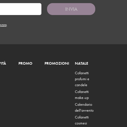
INVIA
tezza
.
ITÀ
PROMO
PROMOZIONI
NATALE
Cofanetti
profumi e
candele
Cofanetti
make-up
Calendario
dell'avvento
Cofanetti
cosmesi