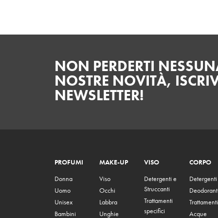
NON PERDERTI NESSUNA
NOSTRE NOVITÀ, ISCRIV
NEWSLETTER!
PROFUMI
MAKE-UP
VISO
CORPO
Donna
Viso
Detergenti e
Detergenti
Struccanti
Uomo
Occhi
Deodorant
Trattamenti
Unisex
Labbra
Trattamenti
specifici
Bambini
Unghie
Acque