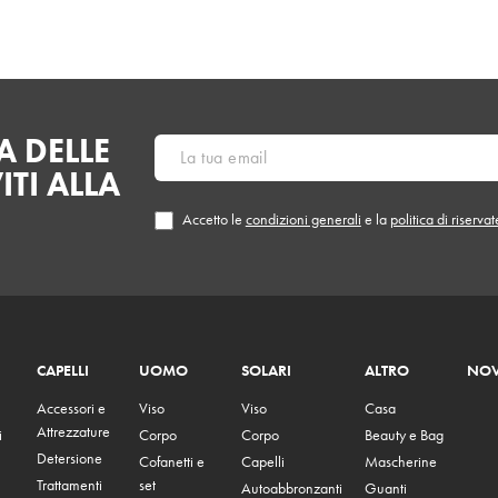
 DELLE
ITI ALLA
Accetto le
condizioni generali
e la
politica di riserva
CAPELLI
UOMO
SOLARI
ALTRO
NOV
Accessori e
Viso
Viso
Casa
Attrezzature
i
Corpo
Corpo
Beauty e Bag
Detersione
Cofanetti e
Capelli
Mascherine
Trattamenti
set
Autoabbronzanti
Guanti