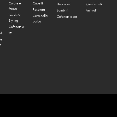
Colore e
Capelli
Doposole
Igienizzanti
forma
Rasatura
Bambini
Animali
Finish &
Cura della
Cofanetti e set
Styling
barba
Cofanetti e
set
di
 e
e