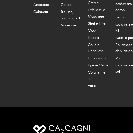
Creme
profumate
Ambiente
Corpo
Esfolianti e
corpo
Cofanetti
Trousse,
Maschere
Seno
palette e set
Sieri e Filler
Cofanetti e
Accessori
Occhi
kit
Labbra
Mani e pie
Collo e
Epilazione
Decollété
depilazion
Depilazione
Varie
Igiene Orale
Cofanetti e
set
Cofanetti e
set
Varie