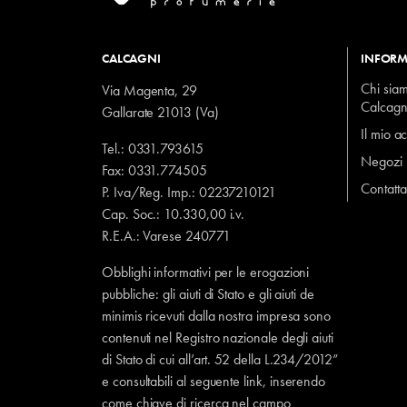
CALCAGNI
INFORM
Chi sia
Via Magenta, 29
Calcagn
Gallarate 21013 (Va)
Il mio a
Tel.:
0331.793615
Negozi
Fax: 0331.774505
Contatta
P. Iva/Reg. Imp.: 02237210121
Cap. Soc.: 10.330,00 i.v.
R.E.A.: Varese 240771
Obblighi informativi per le erogazioni
pubbliche: gli aiuti di Stato e gli aiuti de
minimis ricevuti dalla nostra impresa sono
contenuti nel Registro nazionale degli aiuti
di Stato di cui all’art. 52 della L.234/2012”
e consultabili al seguente
link
, inserendo
come chiave di ricerca nel campo