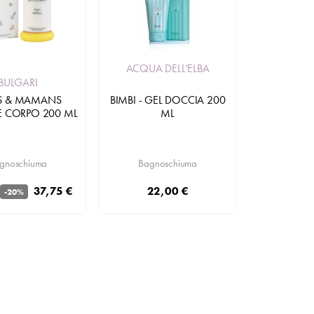
ACQUA DELL'ELBA
BULGARI
TS & MAMANS
BIMBI - GEL DOCCIA 200
 CORPO 200 ML
ML
gnoschiuma
Bagnoschiuma
37,75 €
22,00 €
-20%
Aggiungi