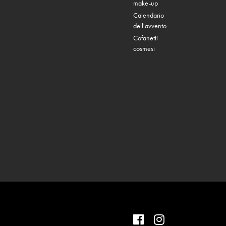
make-up
Calendario
dell'avvento
Cofanetti
cosmesi