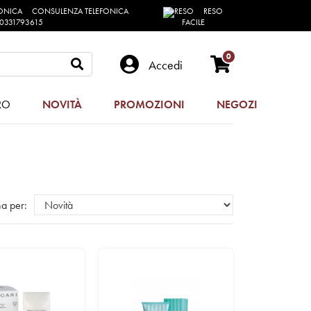
CONSULENZA TELEFONICA
RESO
0331793615
FACILE
0
Accedi
RO
NOVITÀ
PROMOZIONI
NEGOZI
a per: