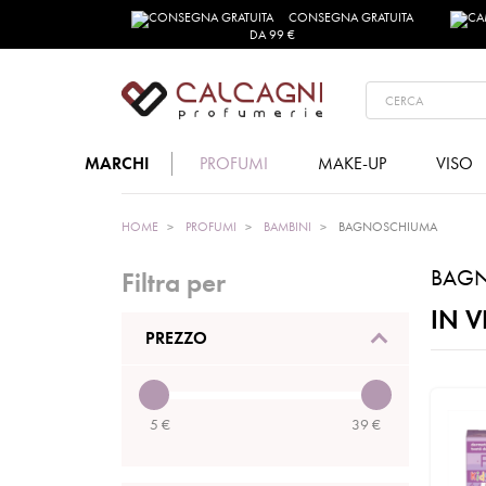
CONSEGNA GRATUITA
DA 99 €
MARCHI
PROFUMI
MAKE-UP
VISO
HOME
PROFUMI
BAMBINI
BAGNOSCHIUMA
BAG
Filtra per
IN V
PREZZO
5
€
39
€