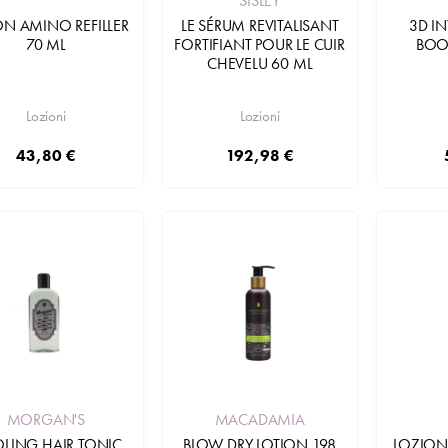
SISLEY
ON AMINO REFILLER
LE SÉRUM REVITALISANT
3D IN
70 ML
FORTIFIANT POUR LE CUIR
BOO
CHEVELU 60 ML
Lozioni
Lozioni
43,80 €
192,98 €
Aggiungi
Aggiungi
MORGAN'S
MACADAMIA
LING HAIR TONIC
BLOW DRY LOTION 198
LOZION