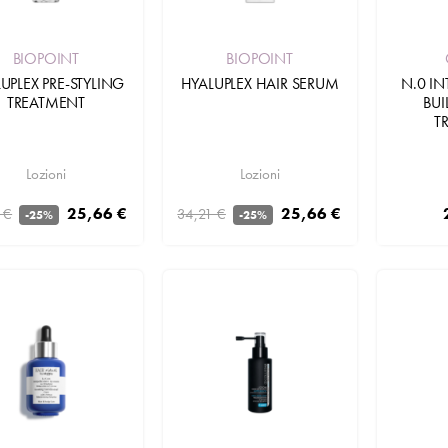
BIOPOINT
BIOPOINT
UPLEX PRE-STYLING
HYALUPLEX HAIR SERUM
N.0 I
TREATMENT
BUI
T
Lozioni
Lozioni
25,66 €
25,66 €
 €
34,21 €
-25%
-25%
Aggiungi