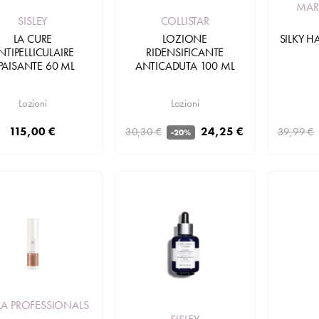
MAR
COLLISTAR
SISLEY
LOZIONE
SILKY H
LA CURE
RIDENSIFICANTE
NTIPELLICULAIRE
ANTICADUTA 100 ML
PAISANTE 60 ML
Lozioni
Lozioni
24,25 €
115,00 €
30,30 €
39,99 €
-20%
Aggiungi
LA PROFESSIONALS