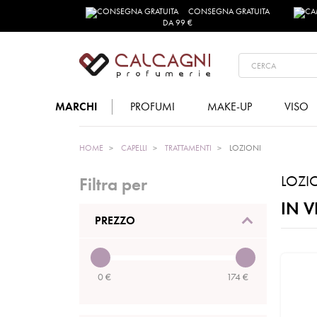
CONSEGNA GRATUITA
DA 99 €
MARCHI
PROFUMI
MAKE-UP
VISO
HOME
CAPELLI
TRATTAMENTI
LOZIONI
LOZI
Filtra per
IN V
PREZZO
0
€
174
€