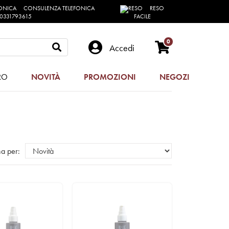
CONSULENZA TELEFONICA
RESO
0331793615
FACILE
0
Accedi
RO
NOVITÀ
PROMOZIONI
NEGOZI
a per: