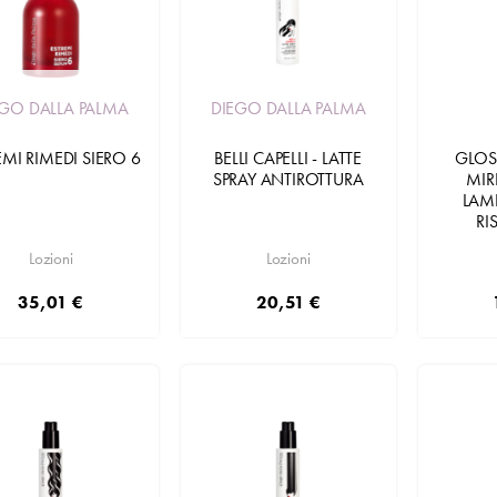
EGO DALLA PALMA
DIEGO DALLA PALMA
EMI RIMEDI SIERO 6
BELLI CAPELLI - LATTE
GLOS
SPRAY ANTIROTTURA
MIR
LAM
RI
Lozioni
Lozioni
35,01 €
20,51 €
Aggiungi
Aggiungi