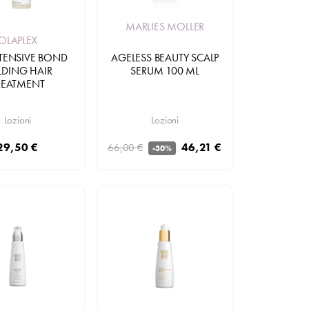
MARLIES MOLLER
OLAPLEX
AGELESS BEAUTY SCALP
NTENSIVE BOND
SERUM 100 ML
LDING HAIR
REATMENT
Lozioni
Lozioni
46,21 €
29,50 €
66,00 €
-30%
Aggiungi