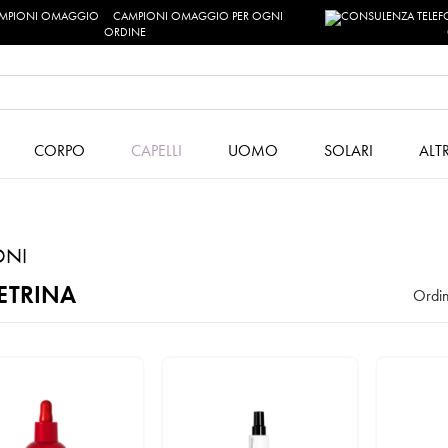
CAMPIONI OMAGGIO PER OGNI
ORDINE
CORPO
CAPELLI
UOMO
SOLARI
ALT
ONI
ETRINA
Ordin