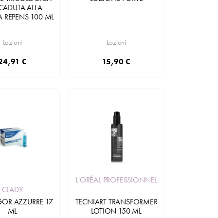
CADUTA ALLA
 REPENS 100 ML
Lozioni
Lozioni
24,91 €
15,90 €
Aggiungi
Aggiungi
L'ORÉAL PROFESSIONNEL
CLADY
IGOR AZZURRE 17
TECNIART TRANSFORMER
ML
LOTION 150 ML