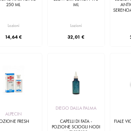
250 ML
ML
ANTI
SERENOA
Lozioni
Lozioni
14,64 €
32,01 €
DIEGO DALLA PALMA
ALPECIN
CAPELLI DI FATA -
FIALE V
LOZIONE FRESH
POZIONE SCIOGLI NODI