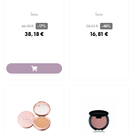
Terre
Terre
46,00 €
28,01 €
-17%
-40%
38,18 €
16,81 €