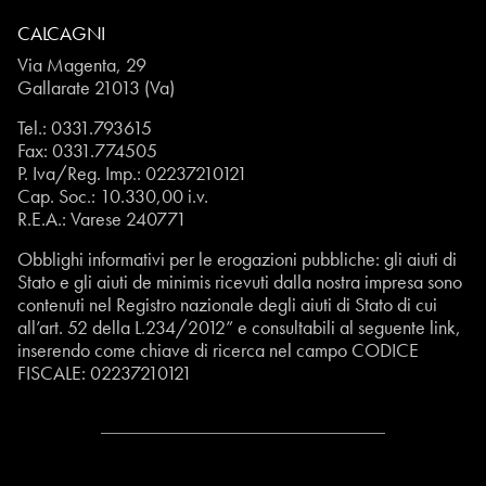
CALCAGNI
Via Magenta, 29
Gallarate 21013 (Va)
Tel.:
0331.793615
Fax: 0331.774505
P. Iva/Reg. Imp.: 02237210121
Cap. Soc.: 10.330,00 i.v.
R.E.A.: Varese 240771
Obblighi informativi per le erogazioni pubbliche: gli aiuti di
Stato e gli aiuti de minimis ricevuti dalla nostra impresa sono
contenuti nel Registro nazionale degli aiuti di Stato di cui
all’art. 52 della L.234/2012” e consultabili al seguente
link
,
inserendo come chiave di ricerca nel campo CODICE
FISCALE:
02237210121