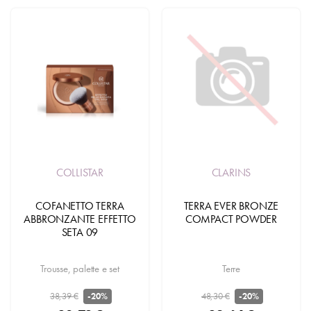
COLLISTAR
CLARINS
COFANETTO TERRA
TERRA EVER BRONZE
ABBRONZANTE EFFETTO
COMPACT POWDER
SETA 09
Trousse, palette e set
Terre
38,39 €
48,30 €
-20%
-20%