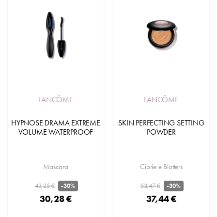
LANCÔME
LANCÔME
HYPNOSE DRAMA EXTREME
SKIN PERFECTING SETTING
VOLUME WATERPROOF
POWDER
Mascara
Ciprie e Blotters
43,25 €
53,47 €
-30%
-30%
30,28 €
37,44 €