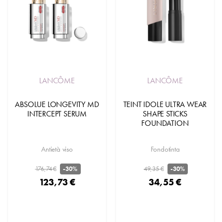
LANCÔME
LANCÔME
ABSOLUE LONGEVITY MD
TEINT IDOLE ULTRA WEAR
INTERCEPT SERUM
SHAPE STICKS
FOUNDATION
Antietà viso
Fondotinta
176,74 €
49,35 €
-30%
-30%
123,73 €
34,55 €