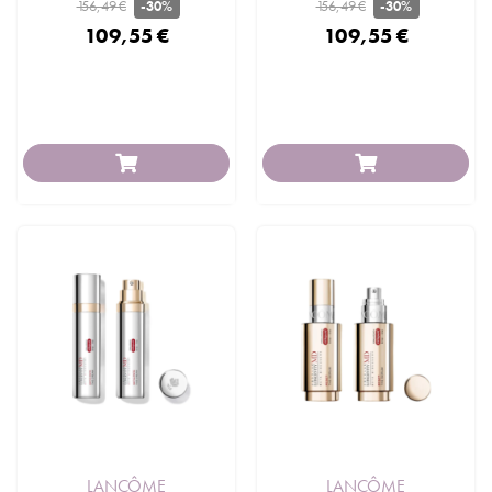
156,49 €
156,49 €
-30%
-30%
109,55 €
109,55 €
Make Up
Profumi Donna
Mixa e abbina i prodotti per creare
Fragranze moderne e senza
il tuo look su misura: discreto o
tempo, per tutte le donne che sei.
audace a seconda dell’occasione.
LANCÔME
LANCÔME