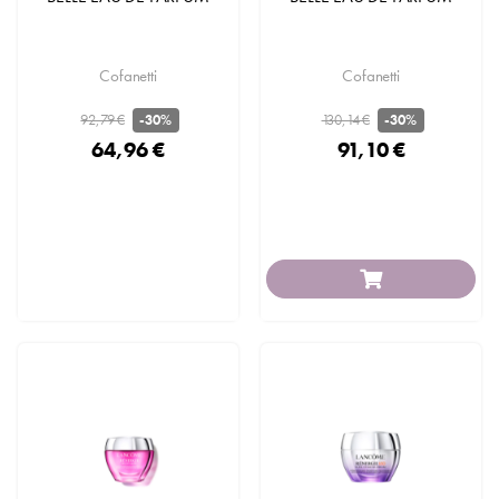
Cofanetti
Cofanetti
92,79 €
130,14 €
-30%
-30%
64,96 €
91,10 €