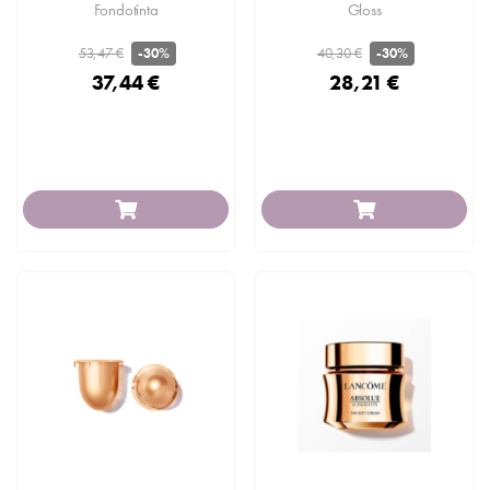
Fondotinta
Gloss
53,47 €
40,30 €
-30%
-30%
37,44 €
28,21 €