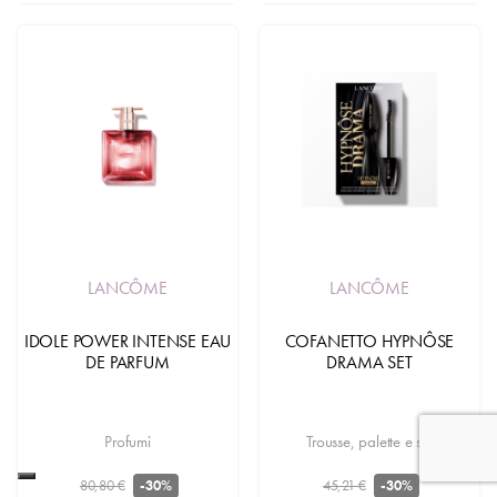
LANCÔME
LANCÔME
IDOLE POWER INTENSE EAU
COFANETTO HYPNÔSE
DE PARFUM
DRAMA SET
Profumi
Trousse, palette e set
80,80 €
45,21 €
-30%
-30%