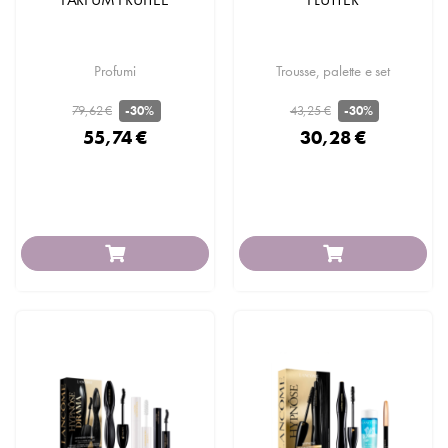
Profumi
Trousse, palette e set
79,62 €
43,25 €
-30%
-30%
55,74 €
30,28 €