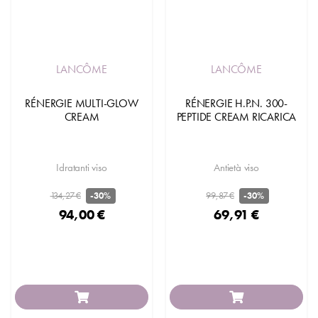
LANCÔME
LANCÔME
RÉNERGIE MULTI-GLOW
RÉNERGIE H.P.N. 300-
CREAM
PEPTIDE CREAM RICARICA
Idratanti viso
Antietà viso
134,27 €
99,87 €
-30%
-30%
94,00 €
69,91 €