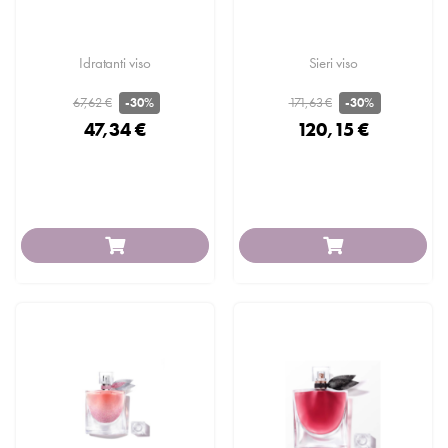
Idratanti viso
Sieri viso
67,62 €
171,63 €
-30%
-30%
47,34 €
120,15 €