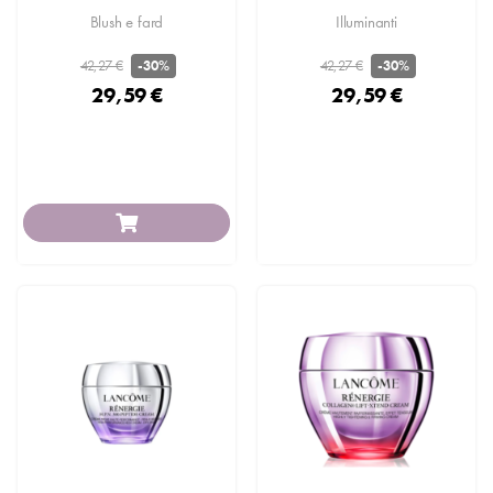
Blush e fard
Illuminanti
42,27 €
42,27 €
-30%
-30%
29,59 €
29,59 €