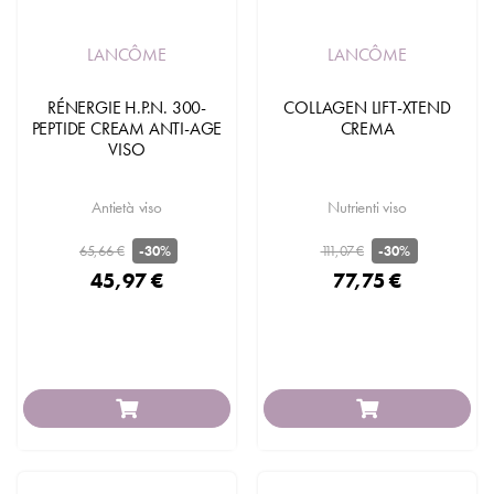
LANCÔME
LANCÔME
RÉNERGIE H.P.N. 300-
COLLAGEN LIFT-XTEND
PEPTIDE CREAM ANTI-AGE
CREMA
VISO
Antietà viso
Nutrienti viso
65,66 €
111,07 €
-30%
-30%
45,97 €
77,75 €