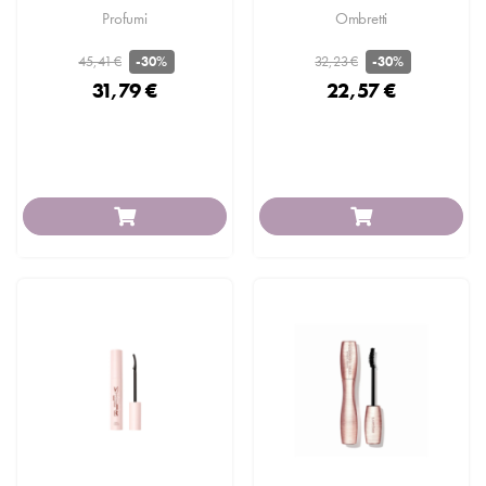
Profumi
Ombretti
45,41 €
32,23 €
-30%
-30%
31,79 €
22,57 €