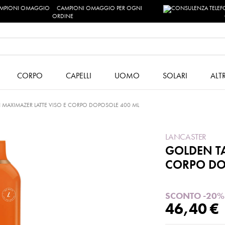
CAMPIONI OMAGGIO PER OGNI
ORDINE
CORPO
CAPELLI
UOMO
SOLARI
ALT
 MAXIMAZER LATTE VISO E CORPO DOPOSOLE 400 ML
LANCASTER
GOLDEN TA
CORPO DO
SCONTO -20%
46,40 €