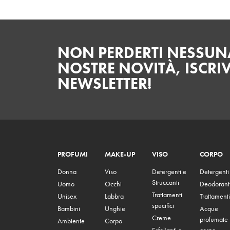
NON PERDERTI NESSUNA
NOSTRE NOVITÀ, ISCRIV
NEWSLETTER!
PROFUMI
MAKE-UP
VISO
CORPO
Donna
Viso
Detergenti e
Detergenti
Struccanti
Uomo
Occhi
Deodorant
Trattamenti
Unisex
Labbra
Trattamenti
specifici
Bambini
Unghie
Acque
Creme
profumate
Ambiente
Corpo