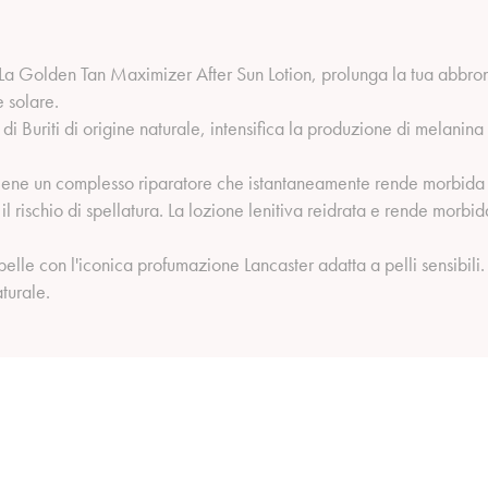
 La Golden Tan Maximizer After Sun Lotion, prolunga la tua abbro
 solare.
di Buriti di origine naturale, intensifica la produzione di melani
iene un complesso riparatore che istantaneamente rende morbida l
il rischio di spellatura. La lozione lenitiva reidrata e rende morbida
elle con l'iconica profumazione Lancaster adatta a pelli sensibili.
turale.