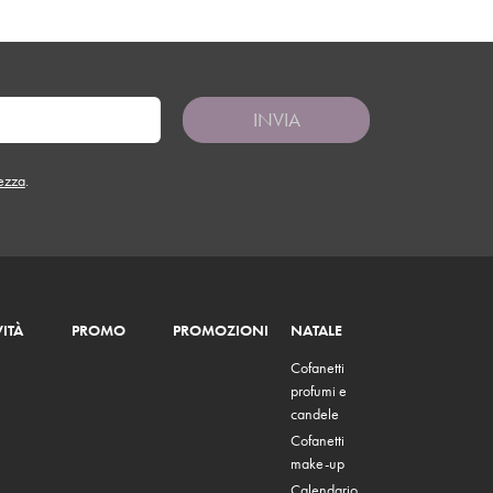
INVIA
tezza
.
ITÀ
PROMO
PROMOZIONI
NATALE
Cofanetti
profumi e
candele
Cofanetti
make-up
Calendario