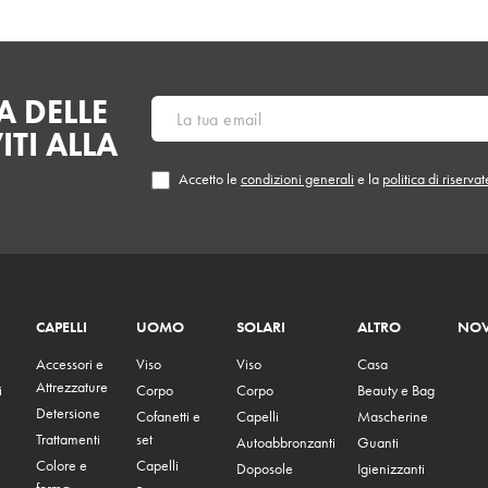
 DELLE
ITI ALLA
Accetto le
condizioni generali
e la
politica di riserva
CAPELLI
UOMO
SOLARI
ALTRO
NOV
Accessori e
Viso
Viso
Casa
Attrezzature
i
Corpo
Corpo
Beauty e Bag
Detersione
Cofanetti e
Capelli
Mascherine
Trattamenti
set
Autoabbronzanti
Guanti
Colore e
Capelli
Doposole
Igienizzanti