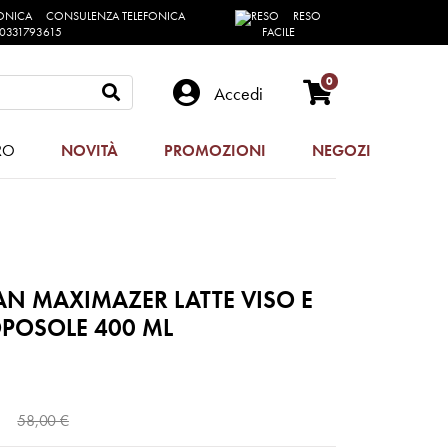
CONSULENZA TELEFONICA
RESO
0331793615
FACILE
0
Accedi
RO
NOVITÀ
PROMOZIONI
NEGOZI
N MAXIMAZER LATTE VISO E
POSOLE 400 ML
58,00 €