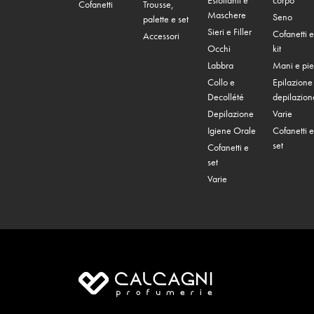
Esfolianti e
corpo
Cofanetti
Trousse,
Maschere
Seno
palette e set
Sieri e Filler
Cofanetti e
Accessori
Occhi
kit
Labbra
Mani e pie
Collo e
Epilazione
Decollété
depilazion
Depilazione
Varie
Igiene Orale
Cofanetti e
set
Cofanetti e
set
Varie