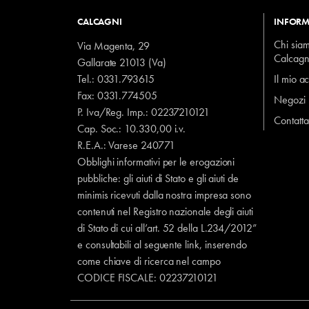
CALCAGNI
INFORM
Chi sia
Via Magenta, 29
Calcagn
Gallarate 21013 (Va)
Tel.:
0331.793615
Il mio a
Fax: 0331.774505
Negozi
P. Iva/Reg. Imp.: 02237210121
Contatta
Cap. Soc.: 10.330,00 i.v.
R.E.A.: Varese 240771
Obblighi informativi per le erogazioni
pubbliche: gli aiuti di Stato e gli aiuti de
minimis ricevuti dalla nostra impresa sono
contenuti nel Registro nazionale degli aiuti
di Stato di cui all’art. 52 della L.234/2012”
e consultabili al seguente
link
, inserendo
come chiave di ricerca nel campo
CODICE FISCALE:
02237210121