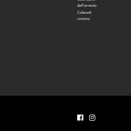
dell'avvento
Cofanetti
cosmesi