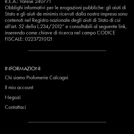
R.E.A.: Varese 240771
Obblighi informativi per le erogazioni pubbliche: gli aiuti di
Stato e gli aiuti de minimis ricevuti dalla nostra impresa sono
contenuti nel Registro nazionale degli aiuti di Stato di cui
all’art. 52 della L.234/2012” e consultabili al seguente
link
,
inserendo come chiave di ricerca nel campo CODICE
FISCALE:
02237210121
INFORMAZIONI
Chi siamo Profumerie Calcagni
Il mio account
Negozi
Contattaci