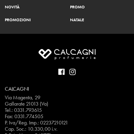
NOVITÀ
PROMO
PROMOZIONI
NATALE
CALCAGNI
Via Magenta, 29
Gallarate 21013 (Va)
Tel.:
0331.793615
Fax: 0331.774505
P. Iva/Reg. Imp.: 02237210121
Cap. Soc.: 10.330,00 i.v.