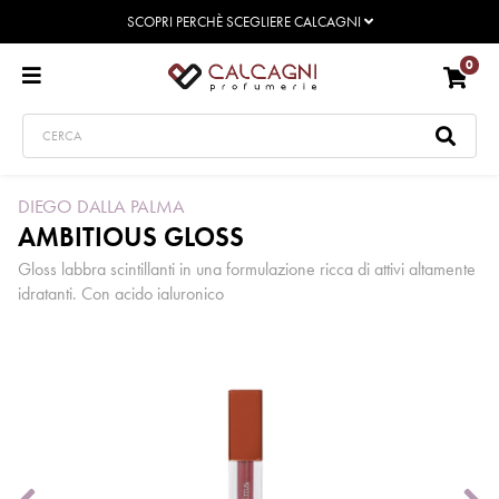
SCOPRI PERCHÈ SCEGLIERE CALCAGNI
0
DIEGO DALLA PALMA
AMBITIOUS GLOSS
Gloss labbra scintillanti in una formulazione ricca di attivi altamente
idratanti. Con acido ialuronico