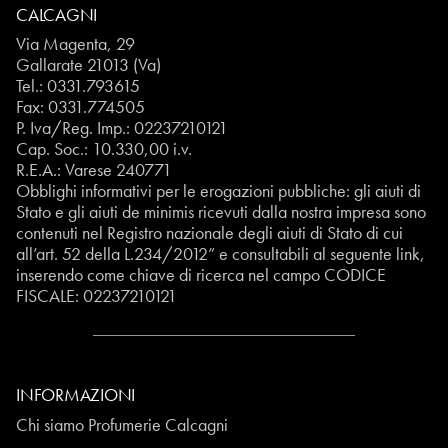
CALCAGNI
Via Magenta, 29
Gallarate 21013 (Va)
Tel.:
0331.793615
Fax: 0331.774505
P. Iva/Reg. Imp.: 02237210121
Cap. Soc.: 10.330,00 i.v.
R.E.A.: Varese 240771
Obblighi informativi per le erogazioni pubbliche: gli aiuti di
Stato e gli aiuti de minimis ricevuti dalla nostra impresa sono
contenuti nel Registro nazionale degli aiuti di Stato di cui
all’art. 52 della L.234/2012” e consultabili al seguente
link
,
inserendo come chiave di ricerca nel campo CODICE
FISCALE:
02237210121
INFORMAZIONI
Chi siamo Profumerie Calcagni