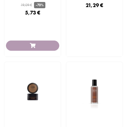
21,29 €
19,09 €
-70%
5,73 €