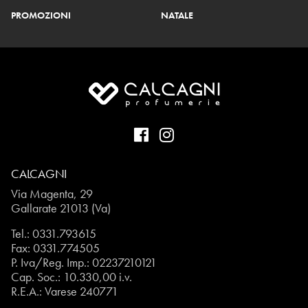
PROMOZIONI
NATALE
CALCAGNI
Via Magenta, 29
Gallarate 21013 (Va)
Tel.:
0331.793615
Fax: 0331.774505
P. Iva/Reg. Imp.: 02237210121
Cap. Soc.: 10.330,00 i.v.
R.E.A.: Varese 240771