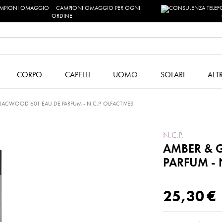
CAMPIONI OMAGGIO PER OGNI
ORDINE
CORPO
CAPELLI
UOMO
SOLARI
ALT
IACWOOD 601 EAU DE PARFUM - N.C.P. OLFACTIVES
N.C.P.
AMBER & 
PARFUM - N
25,30 €