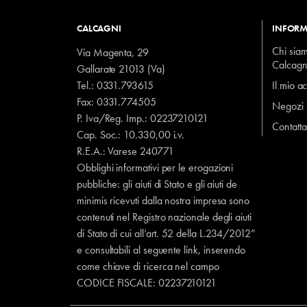
CALCAGNI
INFORM
Chi sia
Via Magenta, 29
Calcagn
Gallarate 21013 (Va)
Tel.:
0331.793615
Il mio a
Fax: 0331.774505
Negozi
P. Iva/Reg. Imp.: 02237210121
Contatta
Cap. Soc.: 10.330,00 i.v.
R.E.A.: Varese 240771
Obblighi informativi per le erogazioni
pubbliche: gli aiuti di Stato e gli aiuti de
minimis ricevuti dalla nostra impresa sono
contenuti nel Registro nazionale degli aiuti
di Stato di cui all’art. 52 della L.234/2012”
e consultabili al seguente
link
, inserendo
come chiave di ricerca nel campo
CODICE FISCALE:
02237210121