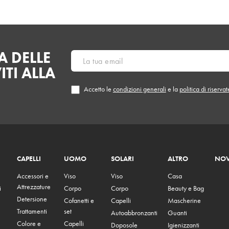
 DELLE
ITI ALLA
Accetto le
condizioni generali
e la
politica di riserva
CAPELLI
UOMO
SOLARI
ALTRO
NOV
Accessori e
Viso
Viso
Casa
Attrezzature
i
Corpo
Corpo
Beauty e Bag
Detersione
Cofanetti e
Capelli
Mascherine
Trattamenti
set
Autoabbronzanti
Guanti
Colore e
Capelli
Doposole
Igienizzanti