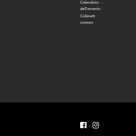
Calendario
dell'avvento
Cofanetti
cosmesi