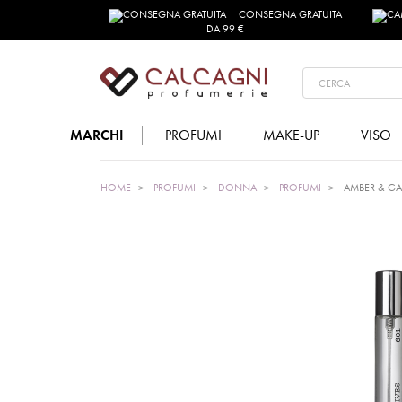
CONSEGNA GRATUITA
DA 99 €
MARCHI
PROFUMI
MAKE-UP
VISO
HOME
PROFUMI
DONNA
PROFUMI
AMBER & GA