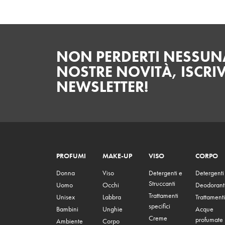
NON PERDERTI NESSUNA
NOSTRE NOVITÀ, ISCRIV
NEWSLETTER!
PROFUMI
MAKE-UP
VISO
CORPO
Donna
Viso
Detergenti e
Detergenti
Struccanti
Uomo
Occhi
Deodorant
Trattamenti
Unisex
Labbra
Trattamenti
specifici
Bambini
Unghie
Acque
Creme
profumate
Ambiente
Corpo