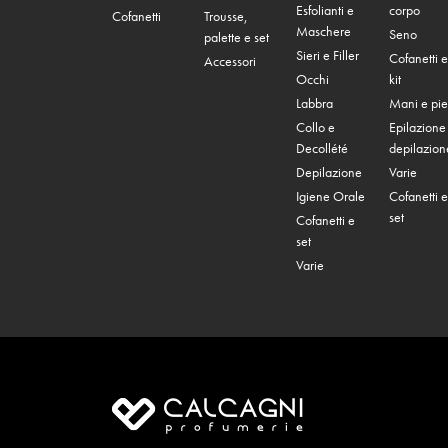
Esfolianti e
corpo
Cofanetti
Trousse,
Maschere
Seno
palette e set
Sieri e Filler
Cofanetti e
Accessori
Occhi
kit
Labbra
Mani e pie
Collo e
Epilazione
Decollété
depilazion
Depilazione
Varie
Igiene Orale
Cofanetti e
set
Cofanetti e
set
Varie