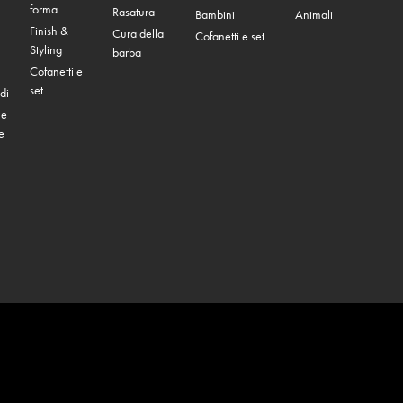
forma
Rasatura
Bambini
Animali
Finish &
Cura della
Cofanetti e set
Styling
barba
Cofanetti e
set
di
 e
e