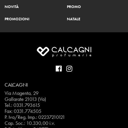
NOVITÀ
PROMO
PROMOZIONI
NATALE
CALCAGNI
Via Magenta, 29
Gallarate 21013 (Va)
Tel.:
0331.793615
Fax: 0331.774505
P. Iva/Reg. Imp.: 02237210121
Cap. Soc.: 10.330,00 i.v.