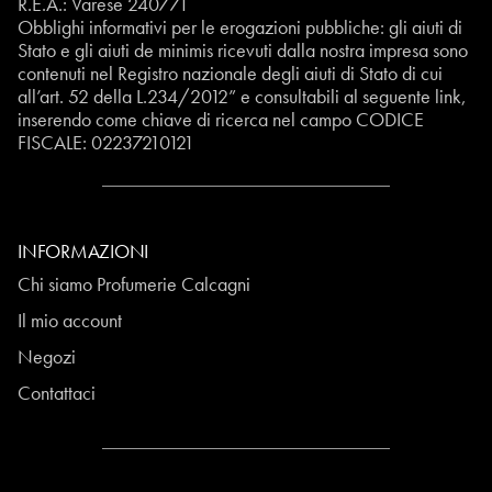
R.E.A.: Varese 240771
Obblighi informativi per le erogazioni pubbliche: gli aiuti di
Stato e gli aiuti de minimis ricevuti dalla nostra impresa sono
contenuti nel Registro nazionale degli aiuti di Stato di cui
all’art. 52 della L.234/2012” e consultabili al seguente
link
,
inserendo come chiave di ricerca nel campo CODICE
FISCALE:
02237210121
INFORMAZIONI
Chi siamo Profumerie Calcagni
Il mio account
Negozi
Contattaci