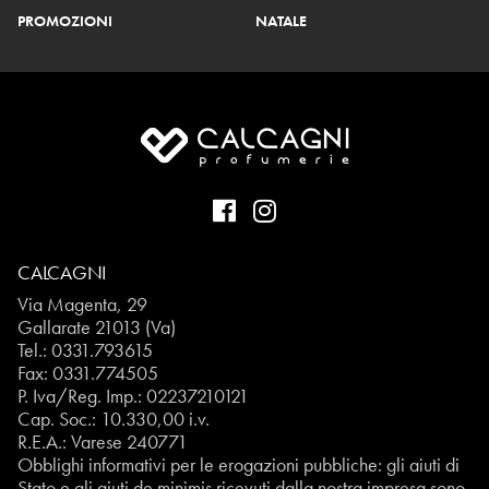
PROMOZIONI
NATALE
CALCAGNI
Via Magenta, 29
Gallarate 21013 (Va)
Tel.:
0331.793615
Fax: 0331.774505
P. Iva/Reg. Imp.: 02237210121
Cap. Soc.: 10.330,00 i.v.
R.E.A.: Varese 240771
Obblighi informativi per le erogazioni pubbliche: gli aiuti di
Stato e gli aiuti de minimis ricevuti dalla nostra impresa sono