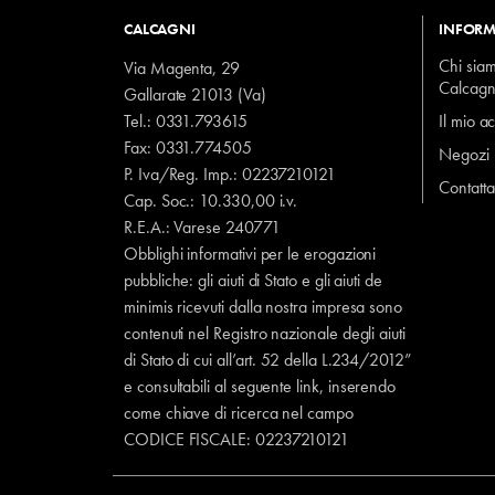
CALCAGNI
INFORM
Chi sia
Via Magenta, 29
Calcagn
Gallarate 21013 (Va)
Tel.:
0331.793615
Il mio a
Fax: 0331.774505
Negozi
P. Iva/Reg. Imp.: 02237210121
Contatta
Cap. Soc.: 10.330,00 i.v.
R.E.A.: Varese 240771
Obblighi informativi per le erogazioni
pubbliche: gli aiuti di Stato e gli aiuti de
minimis ricevuti dalla nostra impresa sono
contenuti nel Registro nazionale degli aiuti
di Stato di cui all’art. 52 della L.234/2012”
e consultabili al seguente
link
, inserendo
come chiave di ricerca nel campo
CODICE FISCALE:
02237210121