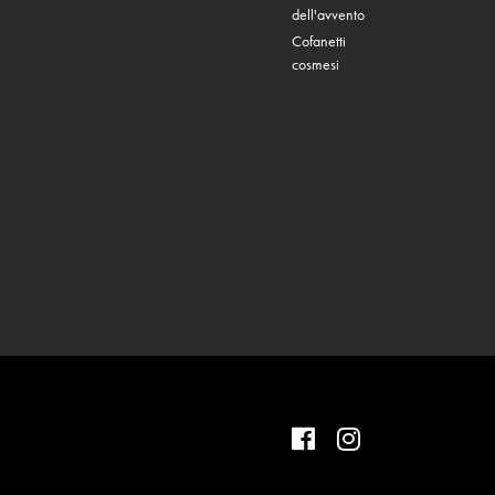
dell'avvento
Cofanetti
cosmesi