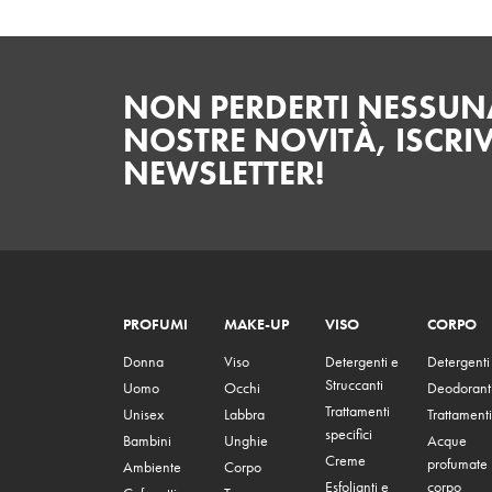
NON PERDERTI NESSUNA
NOSTRE NOVITÀ, ISCRIV
NEWSLETTER!
PROFUMI
MAKE-UP
VISO
CORPO
Donna
Viso
Detergenti e
Detergenti
Struccanti
Uomo
Occhi
Deodorant
Trattamenti
Unisex
Labbra
Trattamenti
specifici
Bambini
Unghie
Acque
Creme
profumate
Ambiente
Corpo
Esfolianti e
corpo