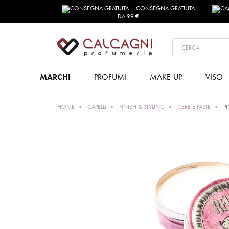
CONSEGNA GRATUITA
DA 99 €
MARCHI
PROFUMI
MAKE-UP
VISO
HOME
CAPELLI
FINISH & STYLING
CERE E PASTE
P