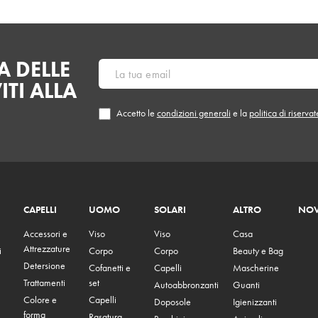
 DELLE
ITI ALLA
Accetto le
condizioni generali
e la
politica di riserva
CAPELLI
UOMO
SOLARI
ALTRO
NOV
Accessori e
Viso
Viso
Casa
Attrezzature
i
Corpo
Corpo
Beauty e Bag
Detersione
Cofanetti e
Capelli
Mascherine
Trattamenti
set
Autoabbronzanti
Guanti
Colore e
Capelli
Doposole
Igienizzanti
forma
Rasatura