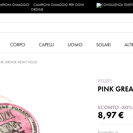
CAMPIONI OMAGGIO PER OGNI
ORDINE
CORPO
CAPELLI
UOMO
SOLARI
ALT
INK GREASE HEAVY HOLD
REUZEL
PINK GRE
SCONTO -30%
8,97 €
Formato g