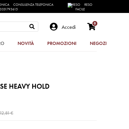
CONSULENZA TELEFONICA
RESO
0331793615
FACILE
0
Accedi
RO
NOVITÀ
PROMOZIONI
NEGOZI
ASE HEAVY HOLD
12,81 €