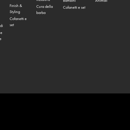
Bambini
Animali
Finish &
Cura della
Cofanetti e set
Styling
barba
Cofanetti e
set
di
 e
e