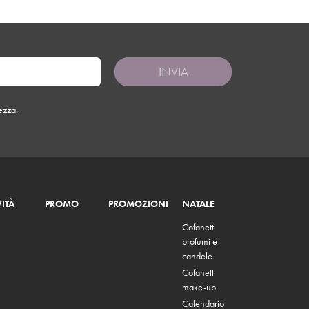
INVIA
tezza
.
ITÀ
PROMO
PROMOZIONI
NATALE
Cofanetti
profumi e
candele
Cofanetti
make-up
Calendario