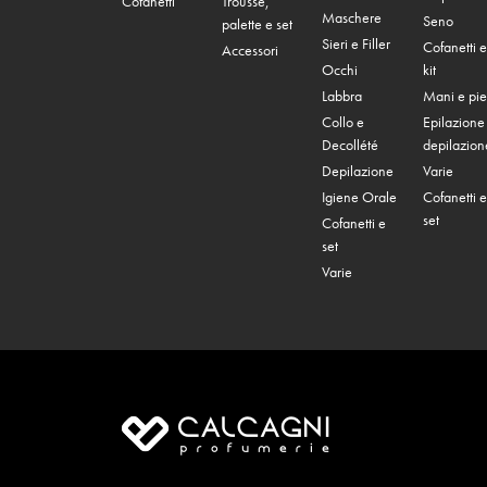
Cofanetti
Trousse,
Maschere
Seno
palette e set
Sieri e Filler
Cofanetti e
Accessori
Occhi
kit
Labbra
Mani e pie
Collo e
Epilazione
Decollété
depilazion
Depilazione
Varie
Igiene Orale
Cofanetti e
set
Cofanetti e
set
Varie