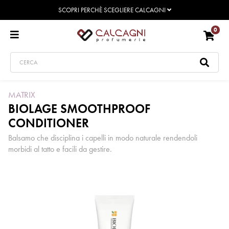
SCOPRI PERCHÈ SCEGLIERE CALCAGNI
0
MATRIX
BIOLAGE SMOOTHPROOF
CONDITIONER
Balsamo che disciplina i capelli in modo naturale rendendoli
morbidi al tatto e facili da gestire.