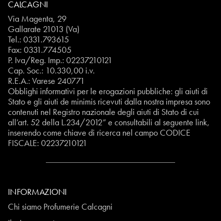
CALCAGNI
Via Magenta, 29
Gallarate 21013 (Va)
Tel.:
0331.793615
Fax: 0331.774505
P. Iva/Reg. Imp.: 02237210121
Cap. Soc.: 10.330,00 i.v.
R.E.A.: Varese 240771
Obblighi informativi per le erogazioni pubbliche: gli aiuti di
Stato e gli aiuti de minimis ricevuti dalla nostra impresa sono
contenuti nel Registro nazionale degli aiuti di Stato di cui
all’art. 52 della L.234/2012” e consultabili al seguente
link
,
inserendo come chiave di ricerca nel campo CODICE
FISCALE:
02237210121
INFORMAZIONI
Chi siamo Profumerie Calcagni