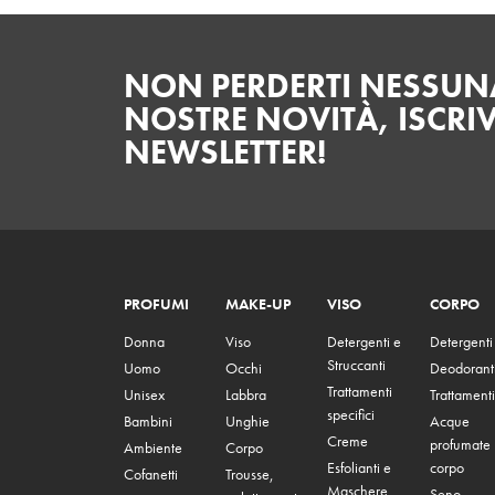
NON PERDERTI NESSUNA
NOSTRE NOVITÀ, ISCRIV
NEWSLETTER!
PROFUMI
MAKE-UP
VISO
CORPO
Donna
Viso
Detergenti e
Detergenti
Struccanti
Uomo
Occhi
Deodorant
Trattamenti
Unisex
Labbra
Trattamenti
specifici
Bambini
Unghie
Acque
Creme
profumate
Ambiente
Corpo
Esfolianti e
corpo
Cofanetti
Trousse,
Maschere
Seno