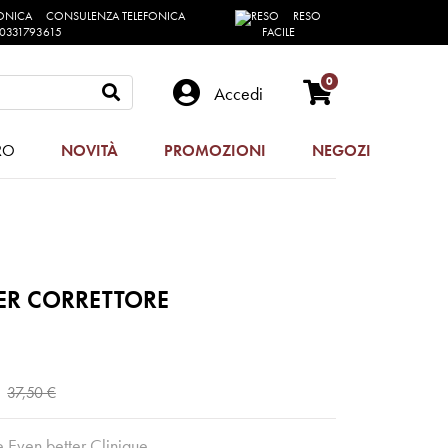
CONSULENZA TELEFONICA
RESO
0331793615
FACILE
0
Accedi
RO
NOVITÀ
PROMOZIONI
NEGOZI
ER CORRETTORE
37,50 €
e Even better Clinique