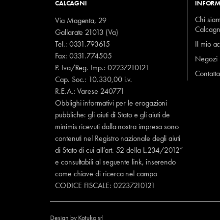
CALCAGNI
INFORM
Chi sia
Via Magenta, 29
Calcagn
Gallarate 21013 (Va)
Tel.:
0331.793615
Il mio a
Fax: 0331.774505
Negozi
P. Iva/Reg. Imp.: 02237210121
Contatta
Cap. Soc.: 10.330,00 i.v.
R.E.A.: Varese 240771
Obblighi informativi per le erogazioni
pubbliche: gli aiuti di Stato e gli aiuti de
minimis ricevuti dalla nostra impresa sono
contenuti nel Registro nazionale degli aiuti
di Stato di cui all’art. 52 della L.234/2012”
e consultabili al seguente
link
, inserendo
come chiave di ricerca nel campo
CODICE FISCALE:
02237210121
Design by
Kotuko srl