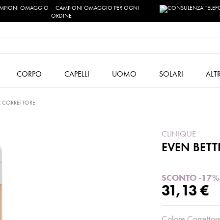
CAMPIONI OMAGGIO PER OGNI
ORDINE
CORPO
CAPELLI
UOMO
SOLARI
ALT
R CORRETTORE
CLINIQUE
EVEN BETT
SCONTO -17%
31,13 €
Colore Correttor