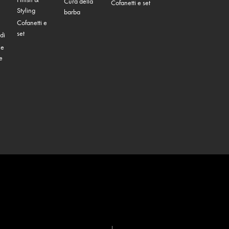
Cura della
Cofanetti e set
Styling
barba
Cofanetti e
set
di
 e
e