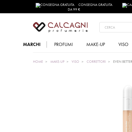
CONSEGNA GRATUITA
DA 99 €
MARCHI
PROFUMI
MAKE-UP
VISO
HOME
MAKE-UP
VISO
CORRETTORI
EVEN BETTE