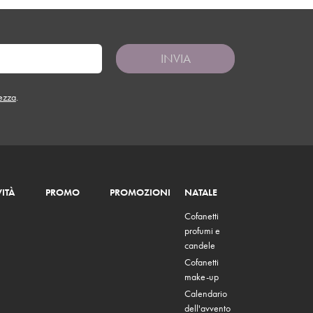
INVIA
tezza
.
ITÀ
PROMO
PROMOZIONI
NATALE
Cofanetti
profumi e
candele
Cofanetti
make-up
Calendario
dell'avvento