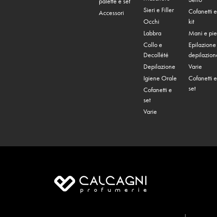
palette e set
Sieri e Filler
Cofanetti e
Accessori
Occhi
kit
Labbra
Mani e pie
Collo e
Epilazione
Decollété
depilazion
Depilazione
Varie
Igiene Orale
Cofanetti e
set
Cofanetti e
set
Varie