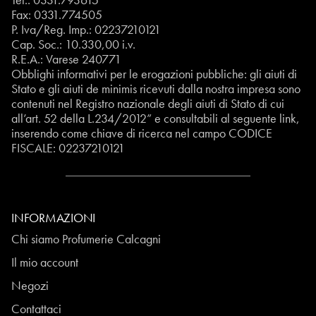
Fax: 0331.774505
P. Iva/Reg. Imp.: 02237210121
Cap. Soc.: 10.330,00 i.v.
R.E.A.: Varese 240771
Obblighi informativi per le erogazioni pubbliche: gli aiuti di
Stato e gli aiuti de minimis ricevuti dalla nostra impresa sono
contenuti nel Registro nazionale degli aiuti di Stato di cui
all’art. 52 della L.234/2012” e consultabili al seguente
link
,
inserendo come chiave di ricerca nel campo CODICE
FISCALE:
02237210121
INFORMAZIONI
Chi siamo Profumerie Calcagni
Il mio account
Negozi
Contattaci