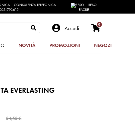
CONSULENZA TELEFONICA
RESO
0331793615
FACILE
0
Accedi
RO
NOVITÀ
PROMOZIONI
NEGOZI
TA EVERLASTING
54,55 €