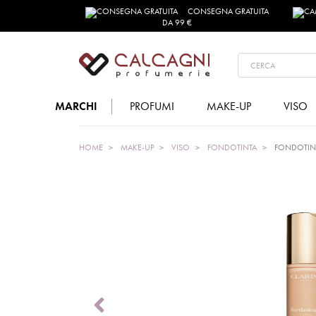
CONSEGNA GRATUITA
DA 99 €
MARCHI
PROFUMI
MAKE-UP
VISO
HOME
MAKE-UP
VISO
FONDOTINTA
FONDOTINT