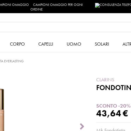
CAMPIONI OMAGGIO PER OGNI
ORDINE
CORPO
CAPELLI
UOMO
SOLARI
ALT
A EVERLASTING
CLARINS
FONDOTIN
SCONTO -20%
43,64 €
Mk Fondotinta