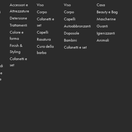
Accessori e
Viso
Viso
Casa
Attrezzature
i
Corpo
Corpo
Beauty e Bag
Detersione
Cofanetti e
Capelli
Mascherine
Trattamenti
set
Autoabbronzanti
Guanti
Colore e
Capelli
Doposole
Igienizzanti
forma
Rasatura
Bambini
Animali
Finish &
Cura della
Cofanetti e set
Styling
barba
Cofanetti e
set
di
 e
e