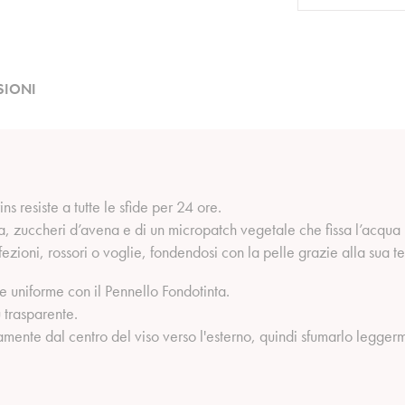
SIONI
s resiste a tutte le sfide per 24 ore.
oa, zuccheri d’avena e di un micropatch vegetale che fissa l’acqua 
zioni, rossori o voglie, fondendosi con la pelle grazie alla sua te
 uniforme con il Pennello Fondotinta.
ù trasparente.
mente dal centro del viso verso l'esterno, quindi sfumarlo leggerme