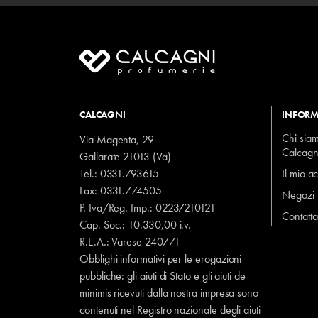
CALCAGNI
INFORM
Chi sia
Via Magenta, 29
Calcagn
Gallarate 21013 (Va)
Tel.:
0331.793615
Il mio a
Fax: 0331.774505
Negozi
P. Iva/Reg. Imp.: 02237210121
Contatta
Cap. Soc.: 10.330,00 i.v.
R.E.A.: Varese 240771
Obblighi informativi per le erogazioni
pubbliche: gli aiuti di Stato e gli aiuti de
minimis ricevuti dalla nostra impresa sono
contenuti nel Registro nazionale degli aiuti