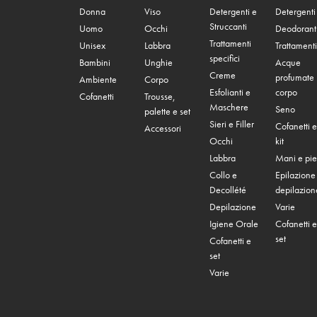
Donna
Viso
Detergenti e
Detergenti
Struccanti
Uomo
Occhi
Deodorant
Trattamenti
Unisex
Labbra
Trattamenti
specifici
Bambini
Unghie
Acque
Creme
profumate
Ambiente
Corpo
Esfolianti e
corpo
Cofanetti
Trousse,
Maschere
Seno
palette e set
Sieri e Filler
Cofanetti e
Accessori
Occhi
kit
Labbra
Mani e pie
Collo e
Epilazione
Decollété
depilazion
Depilazione
Varie
Igiene Orale
Cofanetti e
set
Cofanetti e
set
Varie