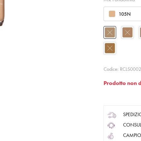
105N​
Codice:
RCLS0002
Prodotto non d
SPEDIZI
CONSUL
CAMPIO