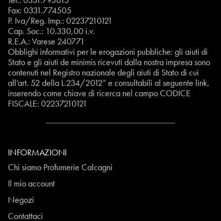
Fax: 0331.774505
P. Iva/Reg. Imp.: 02237210121
Cap. Soc.: 10.330,00 i.v.
R.E.A.: Varese 240771
Obblighi informativi per le erogazioni pubbliche: gli aiuti di
Stato e gli aiuti de minimis ricevuti dalla nostra impresa sono
contenuti nel Registro nazionale degli aiuti di Stato di cui
all’art. 52 della L.234/2012” e consultabili al seguente
link
,
inserendo come chiave di ricerca nel campo CODICE
FISCALE:
02237210121
INFORMAZIONI
Chi siamo Profumerie Calcagni
Il mio account
Negozi
Contattaci