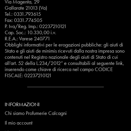
Via Magenta, 29
Gallarate 21013 (Va)
Tel.:
0331.793615
Fax: 0331.774505
P. Iva/Reg. Imp.: 02237210121
Cap. Soc.: 10.330,00 i.v.
R.E.A.: Varese 240771
Obblighi informativi per le erogazioni pubbliche: gli aiuti di
Stato e gli aiuti de minimis ricevuti dalla nostra impresa sono
contenuti nel Registro nazionale degli aiuti di Stato di cui
all’art. 52 della L.234/2012” e consultabili al seguente
link
,
inserendo come chiave di ricerca nel campo CODICE
FISCALE:
02237210121
INFORMAZIONI
Chi siamo Profumerie Calcagni
Il mio account