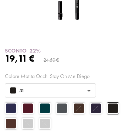
SCONTO -22%
19,11 €
24,50 €
Colore Matita Occhi Stay On Me Diego
31