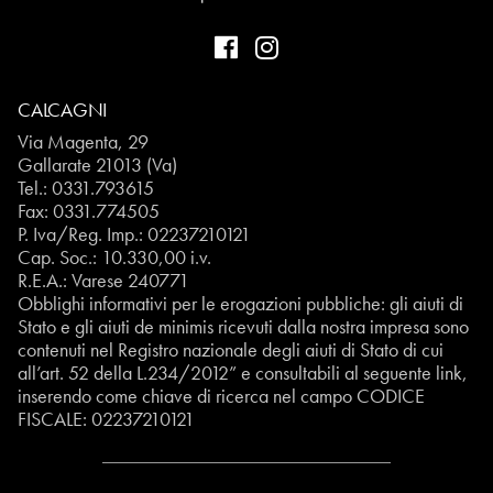
CALCAGNI
Via Magenta, 29
Gallarate 21013 (Va)
Tel.:
0331.793615
Fax: 0331.774505
P. Iva/Reg. Imp.: 02237210121
Cap. Soc.: 10.330,00 i.v.
R.E.A.: Varese 240771
Obblighi informativi per le erogazioni pubbliche: gli aiuti di
Stato e gli aiuti de minimis ricevuti dalla nostra impresa sono
contenuti nel Registro nazionale degli aiuti di Stato di cui
all’art. 52 della L.234/2012” e consultabili al seguente
link
,
inserendo come chiave di ricerca nel campo CODICE
FISCALE:
02237210121