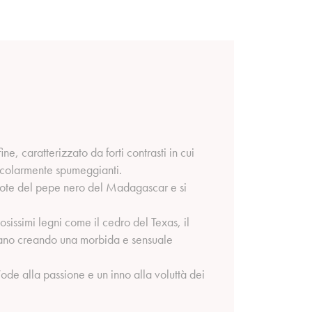
e, caratterizzato da forti contrasti in cui
articolarmente spumeggianti.
e note del pepe nero del Madagascar e si
sissimi legni come il cedro del Texas, il
zzano creando una morbida e sensuale
ode alla passione e un inno alla voluttà dei