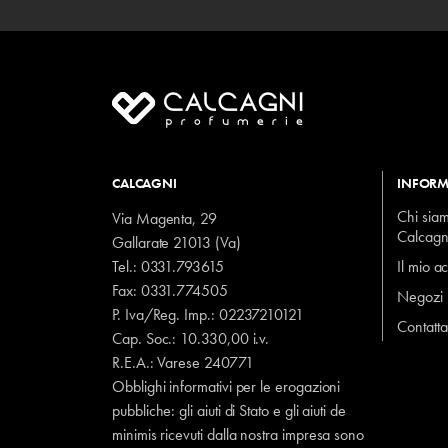
CALCAGNI
INFORM
Chi sia
Via Magenta, 29
Calcagn
Gallarate 21013 (Va)
Tel.:
0331.793615
Il mio a
Fax: 0331.774505
Negozi
P. Iva/Reg. Imp.: 02237210121
Contatta
Cap. Soc.: 10.330,00 i.v.
R.E.A.: Varese 240771
Obblighi informativi per le erogazioni
pubbliche: gli aiuti di Stato e gli aiuti de
minimis ricevuti dalla nostra impresa sono