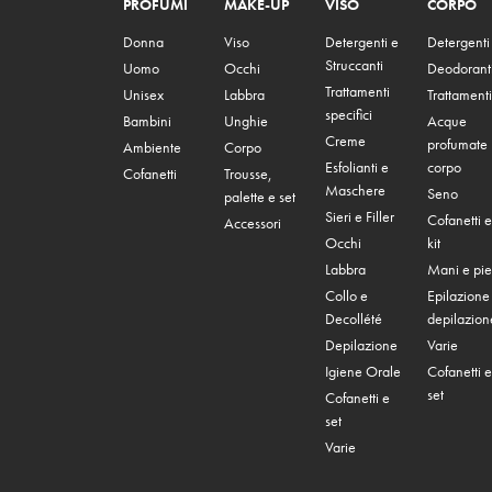
PROFUMI
MAKE-UP
VISO
CORPO
Donna
Viso
Detergenti e
Detergenti
Struccanti
Uomo
Occhi
Deodorant
Trattamenti
Unisex
Labbra
Trattamenti
specifici
Bambini
Unghie
Acque
Creme
profumate
Ambiente
Corpo
Esfolianti e
corpo
Cofanetti
Trousse,
Maschere
Seno
palette e set
Sieri e Filler
Cofanetti e
Accessori
Occhi
kit
Labbra
Mani e pie
Collo e
Epilazione
Decollété
depilazion
Depilazione
Varie
Igiene Orale
Cofanetti e
set
Cofanetti e
set
Varie