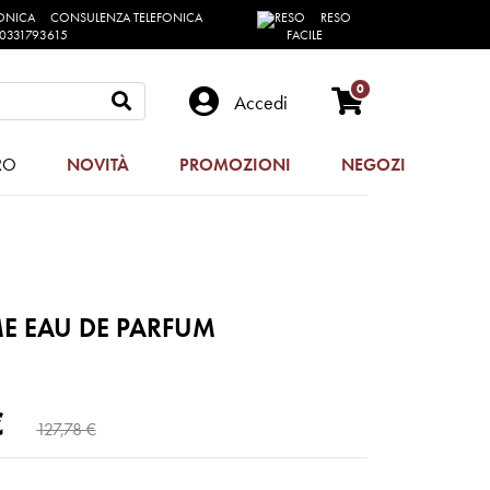
CONSULENZA TELEFONICA
RESO
0331793615
FACILE
0
Accedi
RO
NOVITÀ
PROMOZIONI
NEGOZI
E EAU DE PARFUM
€
127,78 €