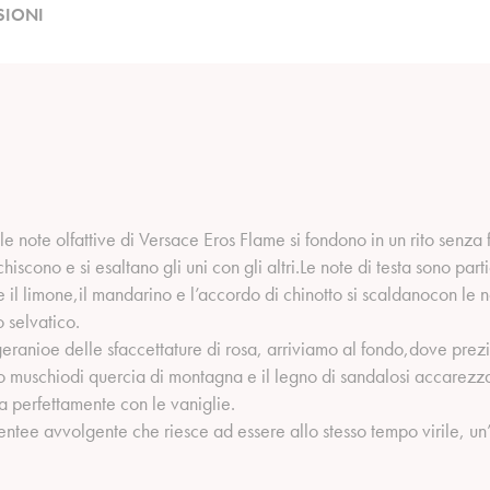
SIONI
note olfattive di Versace Eros Flame si fondono in un rito senza fin
cchiscono e si esaltano gli uni con gli altri.Le note di testa sono p
ome il limone,il mandarino e l’accordo di chinotto si scaldanocon l
 selvatico.
ranioe delle sfaccettature di rosa, arriviamo al fondo,dove prezio
cordo muschiodi quercia di montagna e il legno di sandalosi accare
a perfettamente con le vaniglie.
ntee avvolgente che riesce ad essere allo stesso tempo virile, un’