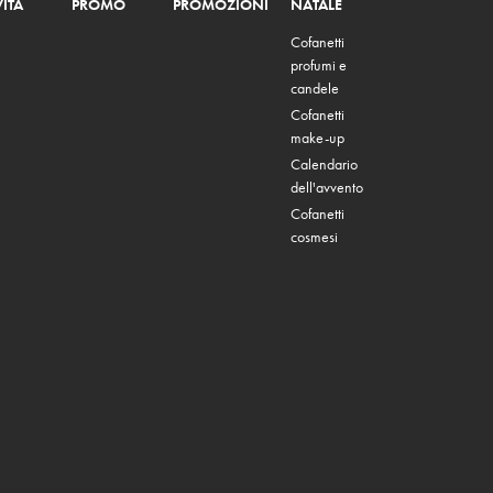
ITÀ
PROMO
PROMOZIONI
NATALE
Cofanetti
profumi e
candele
Cofanetti
make-up
Calendario
dell'avvento
Cofanetti
cosmesi