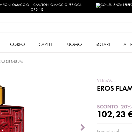
CAMPIONI OMAGGIO PER OGNI
ORDINE
CORPO
CAPELLI
UOMO
SOLARI
ALT
EAU DE PARFUM
VERSACE
EROS FLAM
SCONTO -20%
102,23 
Formato ml