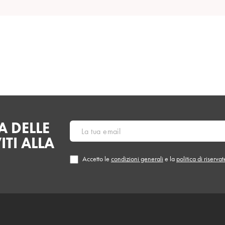
 DELLE
ITI ALLA
Accetto le
condizioni generali
e la
politica di riserva