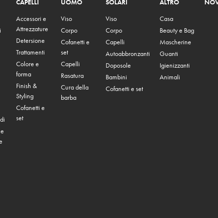
CAPELLI
UOMO
SOLARI
ALTRO
NOV
Accessori e
Viso
Viso
Casa
Attrezzature
i
Corpo
Corpo
Beauty e Bag
Detersione
Cofanetti e
Capelli
Mascherine
Trattamenti
set
Autoabbronzanti
Guanti
Colore e
Capelli
Doposole
Igienizzanti
forma
Rasatura
Bambini
Animali
Finish &
Cura della
Cofanetti e set
Styling
barba
Cofanetti e
set
di
 e
e