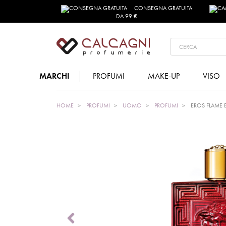
CONSEGNA GRATUITA
DA 99 €
MARCHI
PROFUMI
MAKE-UP
VISO
HOME
PROFUMI
UOMO
PROFUMI
EROS FLAME 