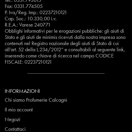
Fax: 0331.774505
P. Iva/Reg. Imp.: 02237210121
Cap. Soc.: 10.330,00 i.v.
R.E.A.: Varese 240771
Obblighi informativi per le erogazioni pubbliche: gli aiuti di
Stato e gli aiuti de minimis ricevuti dalla nostra impresa sono
contenuti nel Registro nazionale degli aiuti di Stato di cui
all’art. 52 della L.234/2012” e consultabili al seguente
link
,
inserendo come chiave di ricerca nel campo CODICE
FISCALE:
02237210121
INFORMAZIONI
Chi siamo Profumerie Calcagni
Il mio account
Negozi
Contattaci