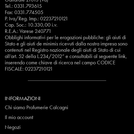
Tel.:
0331.793615
Fax: 0331.774505
P. Iva/Reg. Imp.: 02237210121
Cap. Soc.: 10.330,00 i.v.
R.E.A.: Varese 240771
Obblighi informativi per le erogazioni pubbliche: gli aiuti di
Stato e gli aiuti de minimis ricevuti dalla nostra impresa sono
contenuti nel Registro nazionale degli aiuti di Stato di cui
all’art. 52 della L.234/2012” e consultabili al seguente
link
,
inserendo come chiave di ricerca nel campo CODICE
FISCALE:
02237210121
INFORMAZIONI
Chi siamo Profumerie Calcagni
Il mio account
Negozi