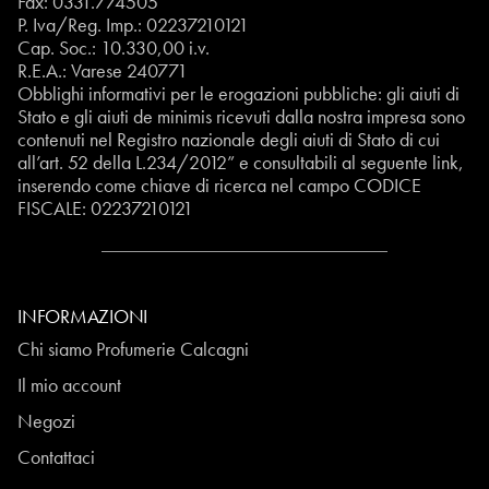
Fax: 0331.774505
P. Iva/Reg. Imp.: 02237210121
Cap. Soc.: 10.330,00 i.v.
R.E.A.: Varese 240771
Obblighi informativi per le erogazioni pubbliche: gli aiuti di
Stato e gli aiuti de minimis ricevuti dalla nostra impresa sono
contenuti nel Registro nazionale degli aiuti di Stato di cui
all’art. 52 della L.234/2012” e consultabili al seguente
link
,
inserendo come chiave di ricerca nel campo CODICE
FISCALE:
02237210121
INFORMAZIONI
Chi siamo Profumerie Calcagni
Il mio account
Negozi
Contattaci