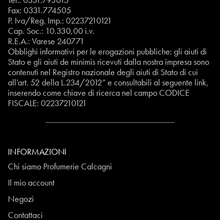
Fax: 0331.774505
P. Iva/Reg. Imp.: 02237210121
Cap. Soc.: 10.330,00 i.v.
R.E.A.: Varese 240771
Obblighi informativi per le erogazioni pubbliche: gli aiuti di
Stato e gli aiuti de minimis ricevuti dalla nostra impresa sono
contenuti nel Registro nazionale degli aiuti di Stato di cui
all’art. 52 della L.234/2012” e consultabili al seguente
link
,
inserendo come chiave di ricerca nel campo CODICE
FISCALE:
02237210121
INFORMAZIONI
Chi siamo Profumerie Calcagni
Il mio account
Negozi
Contattaci