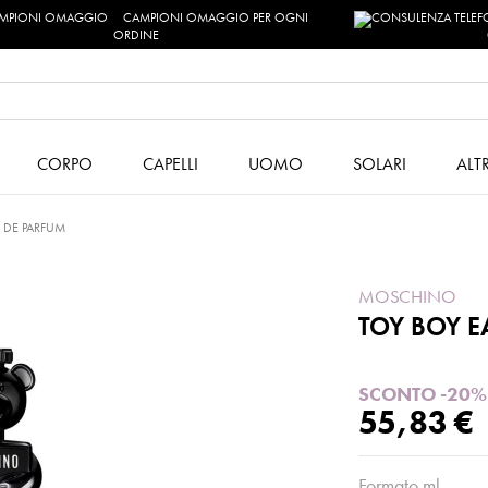
CAMPIONI OMAGGIO PER OGNI
ORDINE
CORPO
CAPELLI
UOMO
SOLARI
ALT
 DE PARFUM
MOSCHINO
TOY BOY E
SCONTO -20%
55,83 €
Formato ml