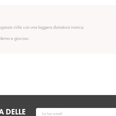
eganza virile con una leggera sfumatura ironica.
derno e giocoso.
 DELLE