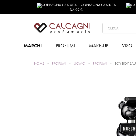
CONSEGNA GRATUITA
DA 99 €
MARCHI
PROFUMI
MAKE-UP
VISO
HOME
PROFUMI
UOMO
PROFUMI
TOY BOY EAU