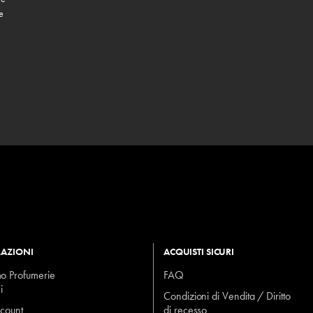
e
AZIONI
ACQUISTI SICURI
mo Profumerie
FAQ
i
Condizioni di Vendita / Diritto
ccount
di recesso