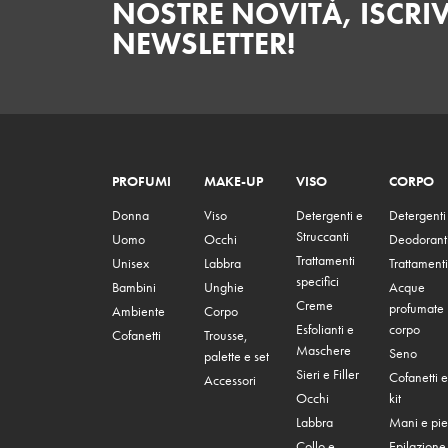
NOSTRE NOVITÀ, ISCRIV
NEWSLETTER!
PROFUMI
MAKE-UP
VISO
CORPO
Donna
Viso
Detergenti e
Detergenti
Struccanti
Uomo
Occhi
Deodorant
Trattamenti
Unisex
Labbra
Trattamenti
specifici
Bambini
Unghie
Acque
Creme
profumate
Ambiente
Corpo
Esfolianti e
corpo
Cofanetti
Trousse,
Maschere
Seno
palette e set
Sieri e Filler
Cofanetti e
Accessori
Occhi
kit
Labbra
Mani e pie
Collo e
Epilazione