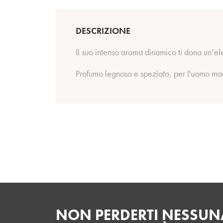
DESCRIZIONE
Il suo intenso aroma dinamico ti dona un’el
Profumo legnoso e speziato, per l'uomo mo
NON PERDERTI NESSUNA