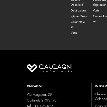
Decollété
depilazion
Depilazione
Varie
Igiene Orale
Cofanetti e
set
Cofanetti e
set
Varie
CALCAGNI
INFORM
Chi sia
Via Magenta, 29
Calcagn
Gallarate 21013 (Va)
Tel.:
0331.793615
Il mio a