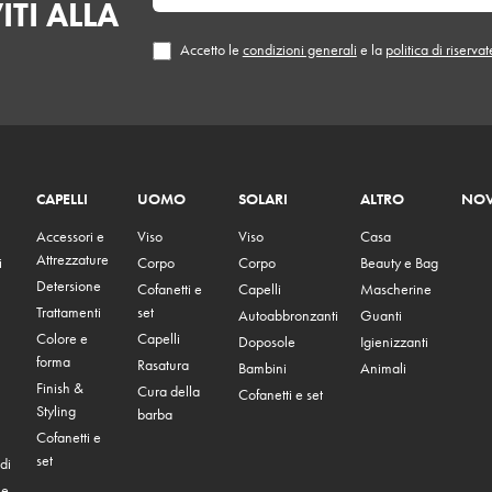
ITI ALLA
Accetto le
condizioni generali
e la
politica di riserva
CAPELLI
UOMO
SOLARI
ALTRO
NOV
Accessori e
Viso
Viso
Casa
Attrezzature
i
Corpo
Corpo
Beauty e Bag
Detersione
Cofanetti e
Capelli
Mascherine
Trattamenti
set
Autoabbronzanti
Guanti
Colore e
Capelli
Doposole
Igienizzanti
forma
Rasatura
Bambini
Animali
Finish &
Cura della
Cofanetti e set
Styling
barba
Cofanetti e
set
di
 e