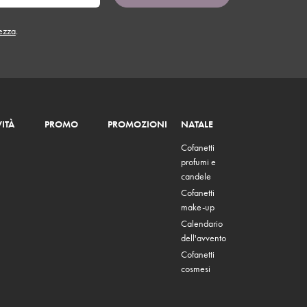
tezza
.
ITÀ
PROMO
PROMOZIONI
NATALE
Cofanetti
profumi e
candele
Cofanetti
make-up
Calendario
dell'avvento
Cofanetti
cosmesi