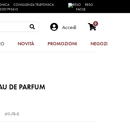
CONSULENZA TELEFONICA
RESO
0331793615
FACILE
0
Accedi
RO
NOVITÀ
PROMOZIONI
NEGOZI
AU DE PARFUM
69,78 €