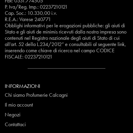
Fax: 0331.774505
P. Iva/Reg. Imp.: 02237210121
Cap. Soc.: 10.330,00 i.v.
R.E.A.: Varese 240771
Obblighi informativi per le erogazioni pubbliche: gli aiuti di
Stato e gli aiuti de minimis ricevuti dalla nostra impresa sono
contenuti nel Registro nazionale degli aiuti di Stato di cui
all’art. 52 della L.234/2012” e consultabili al seguente
link
,
inserendo come chiave di ricerca nel campo CODICE
FISCALE:
02237210121
INFORMAZIONI
Chi siamo Profumerie Calcagni
Il mio account
Negozi
Contattaci