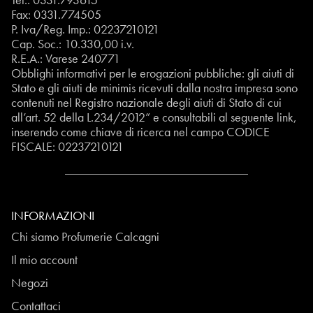
Fax: 0331.774505
P. Iva/Reg. Imp.: 02237210121
Cap. Soc.: 10.330,00 i.v.
R.E.A.: Varese 240771
Obblighi informativi per le erogazioni pubbliche: gli aiuti di
Stato e gli aiuti de minimis ricevuti dalla nostra impresa sono
contenuti nel Registro nazionale degli aiuti di Stato di cui
all’art. 52 della L.234/2012” e consultabili al seguente
link
,
inserendo come chiave di ricerca nel campo CODICE
FISCALE:
02237210121
INFORMAZIONI
Chi siamo Profumerie Calcagni
Il mio account
Negozi
Contattaci