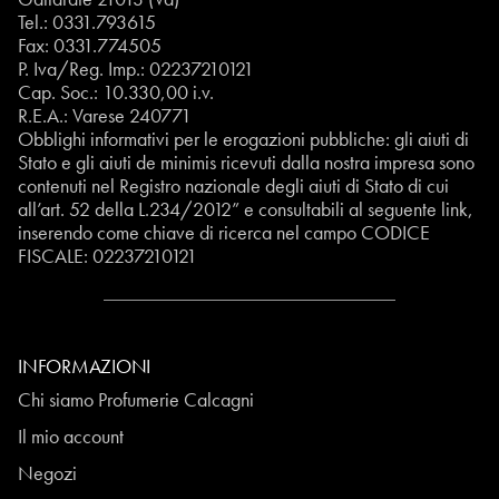
Tel.:
0331.793615
Fax: 0331.774505
P. Iva/Reg. Imp.: 02237210121
Cap. Soc.: 10.330,00 i.v.
R.E.A.: Varese 240771
Obblighi informativi per le erogazioni pubbliche: gli aiuti di
Stato e gli aiuti de minimis ricevuti dalla nostra impresa sono
contenuti nel Registro nazionale degli aiuti di Stato di cui
all’art. 52 della L.234/2012” e consultabili al seguente
link
,
inserendo come chiave di ricerca nel campo CODICE
FISCALE:
02237210121
INFORMAZIONI
Chi siamo Profumerie Calcagni
Il mio account
Negozi