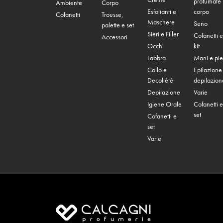
profumate
Ambiente
Corpo
Esfolianti e
corpo
Cofanetti
Trousse,
Maschere
Seno
palette e set
Sieri e Filler
Cofanetti e
Accessori
Occhi
kit
Labbra
Mani e pie
Collo e
Epilazione
Decollété
depilazion
Depilazione
Varie
Igiene Orale
Cofanetti e
set
Cofanetti e
set
Varie