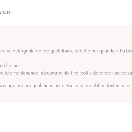
SIONI
n detergente ad uso quotidiano, perfetto per quando si ha bisogno
ra chioma.
pelluto mantenendo in buona salute i follicoli e donando una sensaz
Massaggiare per qualche minuto. Risciacquare abbondantemente.