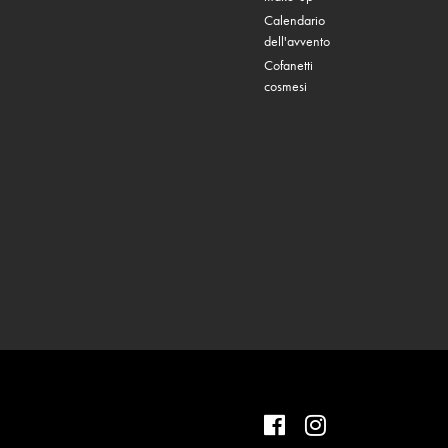
Calendario
dell'avvento
Cofanetti
cosmesi