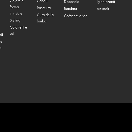
Colore e
Capelli
Doposole
Igienizzanti
forma
Rasatura
Bambini
Animali
Finish &
Cura della
Cofanetti e set
Styling
barba
Cofanetti e
set
di
 e
e