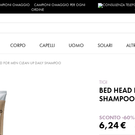
CAMPIONI OMAGGIO PER OGNI
ORDINE
CORPO
CAPELLI
UOMO
SOLARI
ALT
AD FOR MEN CLEAN UP DAILY SHAMPOO
TIGI
BED HEAD 
SHAMPOO
SCONTO -60%
6,24 €