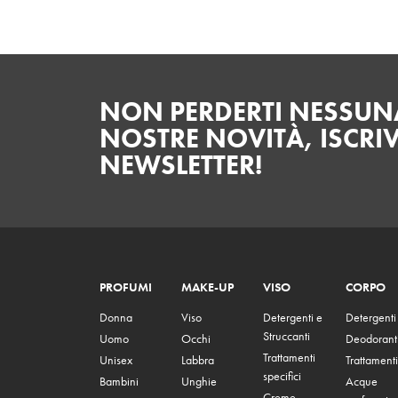
NON PERDERTI NESSUNA
NOSTRE NOVITÀ, ISCRIV
NEWSLETTER!
PROFUMI
MAKE-UP
VISO
CORPO
Donna
Viso
Detergenti e
Detergenti
Struccanti
Uomo
Occhi
Deodorant
Trattamenti
Unisex
Labbra
Trattamenti
specifici
Bambini
Unghie
Acque
Creme