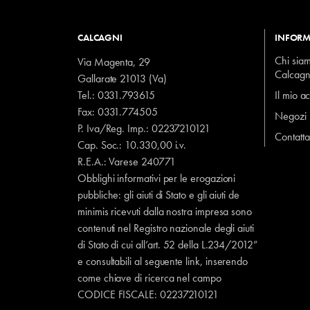
CALCAGNI
INFORM
Chi sia
Via Magenta, 29
Calcagn
Gallarate 21013 (Va)
Tel.:
0331.793615
Il mio a
Fax: 0331.774505
Negozi
P. Iva/Reg. Imp.: 02237210121
Contatta
Cap. Soc.: 10.330,00 i.v.
R.E.A.: Varese 240771
Obblighi informativi per le erogazioni
pubbliche: gli aiuti di Stato e gli aiuti de
minimis ricevuti dalla nostra impresa sono
contenuti nel Registro nazionale degli aiuti
di Stato di cui all’art. 52 della L.234/2012”
e consultabili al seguente
link
, inserendo
come chiave di ricerca nel campo
CODICE FISCALE:
02237210121