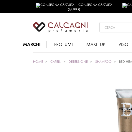
CONSEGNA GRATUITA
DA 99 €
MARCHI
PROFUMI
MAKE-UP
VISO
HOME
CAPELLI
DETERSIONE
SHAMPOO
BED HE