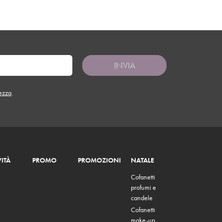
INVIA
tezza
.
ITÀ
PROMO
PROMOZIONI
NATALE
Cofanetti
profumi e
candele
Cofanetti
make-up