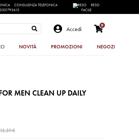
CONSULENZA TELEFONICA
RESO
0331793615
FACILE
0
Accedi
RO
NOVITÀ
PROMOZIONI
NEGOZI
FOR MEN CLEAN UP DAILY
15,59 €