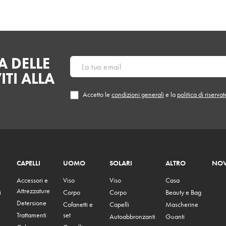
 DELLE
ITI ALLA
Accetto le
condizioni generali
e la
politica di riserva
CAPELLI
UOMO
SOLARI
ALTRO
NOV
Accessori e
Viso
Viso
Casa
Attrezzature
i
Corpo
Corpo
Beauty e Bag
Detersione
Cofanetti e
Capelli
Mascherine
Trattamenti
set
Autoabbronzanti
Guanti