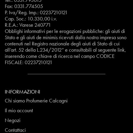
Fax: 0331.774505
P. Iva/Reg. Imp.: 02237210121
Cap. Soc.: 10.330,00 i.v.
R.E.A.: Varese 240771
Obblighi informativi per le erogazioni pubbliche: gli aiuti di
Stato e gli aiuti de minimis ricevuti dalla nostra impresa sono
contenuti nel Registro nazionale degli aiuti di Stato di cui
all’art. 52 della L.234/2012” e consultabili al seguente
link
,
inserendo come chiave di ricerca nel campo CODICE
FISCALE:
02237210121
INFORMAZIONI
Chi siamo Profumerie Calcagni
Il mio account
Negozi
Contattaci