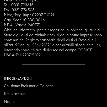
Tel.:
0331.793615
Fax: 0331.774505
P. Iva/Reg. Imp.: 02237210121
Cap. Soc.: 10.330,00 i.v.
R.E.A.: Varese 240771
Obblighi informativi per le erogazioni pubbliche: gli aiuti di
Stato e gli aiuti de minimis ricevuti dalla nostra impresa sono
contenuti nel Registro nazionale degli aiuti di Stato di cui
all’art. 52 della L.234/2012” e consultabili al seguente
link
,
inserendo come chiave di ricerca nel campo CODICE
FISCALE:
02237210121
INFORMAZIONI
Chi siamo Profumerie Calcagni
Il mio account
Negozi