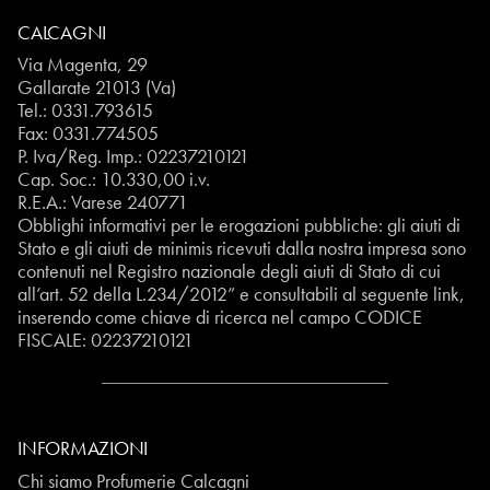
CALCAGNI
Via Magenta, 29
Gallarate 21013 (Va)
Tel.:
0331.793615
Fax: 0331.774505
P. Iva/Reg. Imp.: 02237210121
Cap. Soc.: 10.330,00 i.v.
R.E.A.: Varese 240771
Obblighi informativi per le erogazioni pubbliche: gli aiuti di
Stato e gli aiuti de minimis ricevuti dalla nostra impresa sono
contenuti nel Registro nazionale degli aiuti di Stato di cui
all’art. 52 della L.234/2012” e consultabili al seguente
link
,
inserendo come chiave di ricerca nel campo CODICE
FISCALE:
02237210121
INFORMAZIONI
Chi siamo Profumerie Calcagni