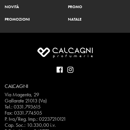
NOVITÀ
PROMO
PROMOZIONI
NATALE
CALCAGNI
Via Magenta, 29
Gallarate 21013 (Va)
Tel.:
0331.793615
Fax: 0331.774505
P. Iva/Reg. Imp.: 02237210121
Cap. Soc.: 10.330,00 i.v.