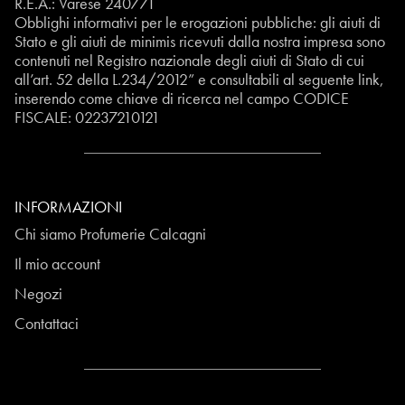
R.E.A.: Varese 240771
Obblighi informativi per le erogazioni pubbliche: gli aiuti di
Stato e gli aiuti de minimis ricevuti dalla nostra impresa sono
contenuti nel Registro nazionale degli aiuti di Stato di cui
all’art. 52 della L.234/2012” e consultabili al seguente
link
,
inserendo come chiave di ricerca nel campo CODICE
FISCALE:
02237210121
INFORMAZIONI
Chi siamo Profumerie Calcagni
Il mio account
Negozi
Contattaci