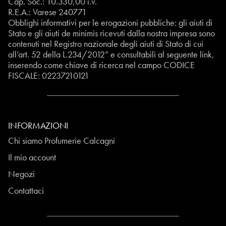
Cap. Soc.: 10.330,00 i.v.
R.E.A.: Varese 240771
Obblighi informativi per le erogazioni pubbliche: gli aiuti di
Stato e gli aiuti de minimis ricevuti dalla nostra impresa sono
contenuti nel Registro nazionale degli aiuti di Stato di cui
all’art. 52 della L.234/2012” e consultabili al seguente
link
,
inserendo come chiave di ricerca nel campo CODICE
FISCALE:
02237210121
INFORMAZIONI
Chi siamo Profumerie Calcagni
Il mio account
Negozi
Contattaci