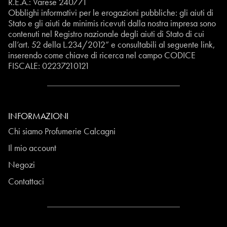
R.E.A.: Varese 240771
Obblighi informativi per le erogazioni pubbliche: gli aiuti di
Stato e gli aiuti de minimis ricevuti dalla nostra impresa sono
contenuti nel Registro nazionale degli aiuti di Stato di cui
all’art. 52 della L.234/2012” e consultabili al seguente
link
,
inserendo come chiave di ricerca nel campo CODICE
FISCALE:
02237210121
INFORMAZIONI
Chi siamo Profumerie Calcagni
Il mio account
Negozi
Contattaci