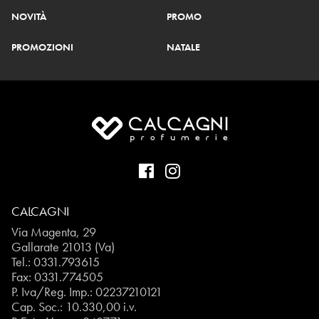
NOVITÀ
PROMO
PROMOZIONI
NATALE
CALCAGNI
Via Magenta, 29
Gallarate 21013 (Va)
Tel.:
0331.793615
Fax: 0331.774505
P. Iva/Reg. Imp.: 02237210121
Cap. Soc.: 10.330,00 i.v.