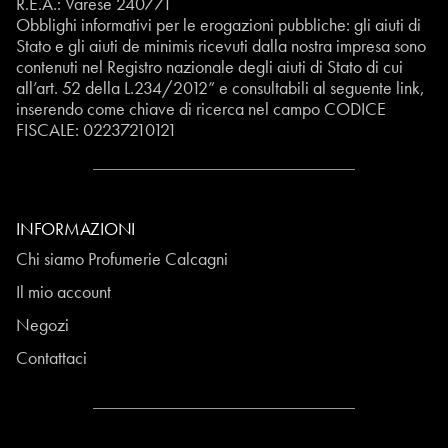
R.E.A.: Varese 240771
Obblighi informativi per le erogazioni pubbliche: gli aiuti di
Stato e gli aiuti de minimis ricevuti dalla nostra impresa sono
contenuti nel Registro nazionale degli aiuti di Stato di cui
all’art. 52 della L.234/2012” e consultabili al seguente
link
,
inserendo come chiave di ricerca nel campo CODICE
FISCALE:
02237210121
INFORMAZIONI
Chi siamo Profumerie Calcagni
Il mio account
Negozi
Contattaci