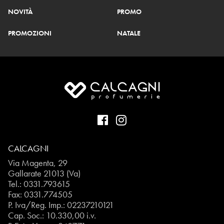
NOVITÀ
PROMO
PROMOZIONI
NATALE
CALCAGNI
Via Magenta, 29
Gallarate 21013 (Va)
Tel.:
0331.793615
Fax: 0331.774505
P. Iva/Reg. Imp.: 02237210121
Cap. Soc.: 10.330,00 i.v.