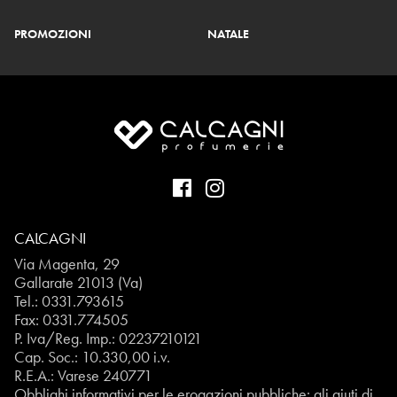
PROMOZIONI
NATALE
CALCAGNI
Via Magenta, 29
Gallarate 21013 (Va)
Tel.:
0331.793615
Fax: 0331.774505
P. Iva/Reg. Imp.: 02237210121
Cap. Soc.: 10.330,00 i.v.
R.E.A.: Varese 240771
Obblighi informativi per le erogazioni pubbliche: gli aiuti di