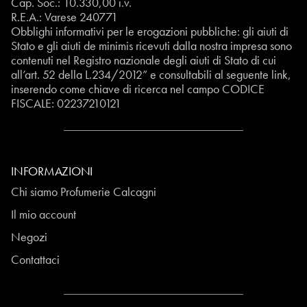
Cap. Soc.: 10.330,00 i.v.
R.E.A.: Varese 240771
Obblighi informativi per le erogazioni pubbliche: gli aiuti di
Stato e gli aiuti de minimis ricevuti dalla nostra impresa sono
contenuti nel Registro nazionale degli aiuti di Stato di cui
all’art. 52 della L.234/2012” e consultabili al seguente
link
,
inserendo come chiave di ricerca nel campo CODICE
FISCALE:
02237210121
INFORMAZIONI
Chi siamo Profumerie Calcagni
Il mio account
Negozi
Contattaci