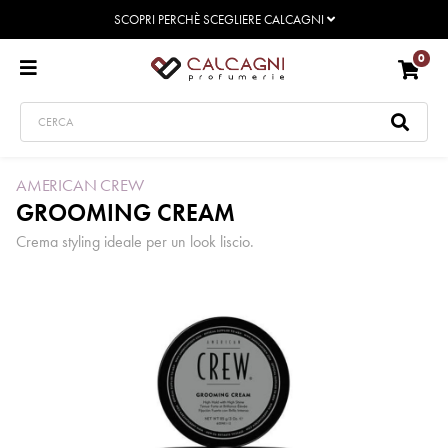
SCOPRI PERCHÈ SCEGLIERE CALCAGNI
0
AMERICAN CREW
GROOMING CREAM
Crema styling ideale per un look liscio.