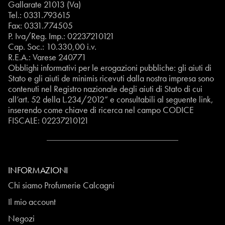
Gallarate 21013 (Va)
Tel.:
0331.793615
Fax: 0331.774505
P. Iva/Reg. Imp.: 02237210121
Cap. Soc.: 10.330,00 i.v.
R.E.A.: Varese 240771
Obblighi informativi per le erogazioni pubbliche: gli aiuti di
Stato e gli aiuti de minimis ricevuti dalla nostra impresa sono
contenuti nel Registro nazionale degli aiuti di Stato di cui
all’art. 52 della L.234/2012” e consultabili al seguente
link
,
inserendo come chiave di ricerca nel campo CODICE
FISCALE:
02237210121
INFORMAZIONI
Chi siamo Profumerie Calcagni
Il mio account
Negozi